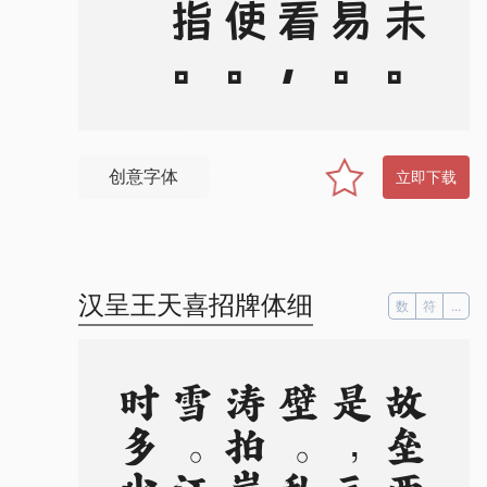
创意字体
立即下载
汉呈王天喜招牌体细
数
符
...