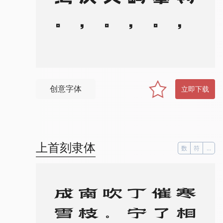
创意字体
立即下载
上首刻隶体
数
符
...
。