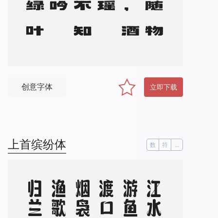
创意字体
立即下载
上首缤纷体
数
符
...