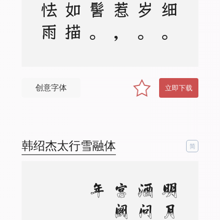
创意字体
立即下载
韩绍杰太行雪融体
简
年