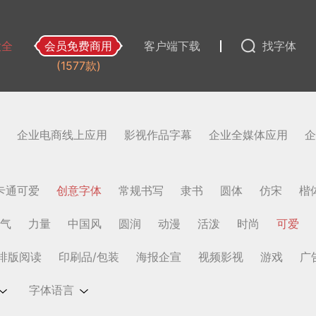
大全
会员免费商用
客户端下载
找字体
(1577款)
企业电商线上应用
影视作品字幕
企业全媒体应用
企
卡通可爱
创意字体
常规书写
隶书
圆体
仿宋
楷
气
力量
中国风
圆润
动漫
活泼
时尚
可爱
排版阅读
印刷品/包装
海报企宣
视频影视
游戏
广
字体语言