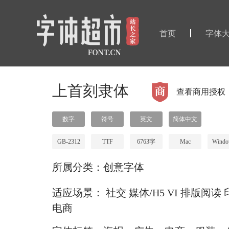
首页
字体
上首刻隶体
查看商用授权
数字
符号
英文
简体中文
GB-2312
TTF
6763字
Mac
Windo
所属分类：
创意字体
适应场景：
社交
媒体/H5
VI
排版阅读
电商