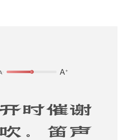
开时催谢
吹。笛声