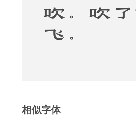
吹。吹了
飞。
相似字体