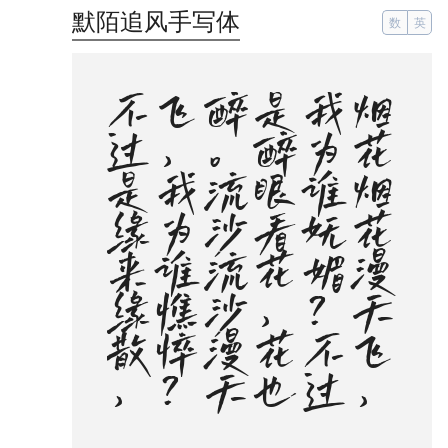
默陌追风手写体
数
英
。
。
烟
花
烟
花
漫
天
飞
，
我
为
谁
妩
媚
？
不
过
是
醉
眼
看
花
，
花
也
醉
。
流
沙
流
沙
漫
天
飞
，
我
为
谁
憔
悴
？
不
过
是
缘
来
缘
散
，
缘
如
水