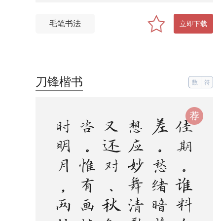
毛笔书法
立即下载
刀锋楷书
数
符
。
。
佳
期
。
谁
料
久
参
差
。
愁
绪
暗
萦
丝
。
想
应
妙
舞
清
歌
罢
，
又
还
对
、
秋
色
嗟
咨
。
惟
有
画
楼
，
当
时
明
月
，
两
处
照
相
思