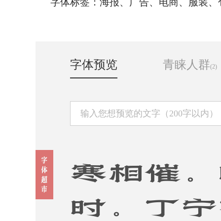
字体标签：海报、广告、电商、服装、
字体预览
青睐人群
(2)
寒相催。
时。丁宁