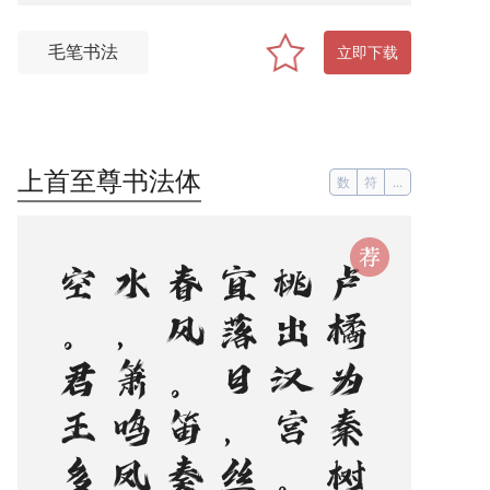
毛笔书法
立即下载
上首至尊书法体
数
符
...
卢
橘
为
秦
树
，
蒲
桃
出
汉
宫
。
烟
花
宜
落
日
，
丝
管
醉
春
风
。
笛
奏
龙
吟
水
，
箫
鸣
凤
下
空
。
君
王
多
乐
事
，
还
与
万
方
同