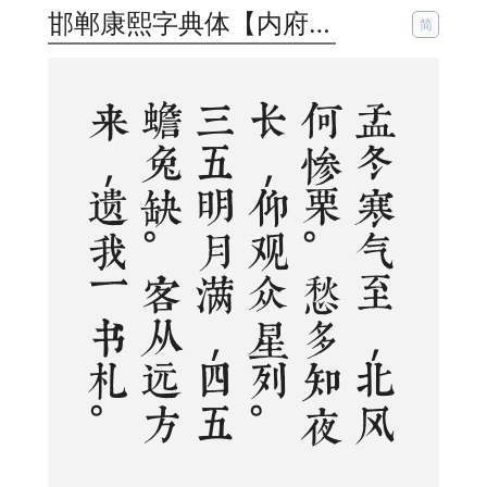
邯郸康熙字典体【内府简】
简
孟
冬
寒
气
至
，
北
风
何
惨
栗
。
愁
多
知
夜
长
，
仰
观
众
星
列
。
三
五
明
月
满
，
四
五
蟾
兔
缺
。
客
从
远
方
来
，
遗
我
一
书
札
。
上
言
长
相
思
，
下
言
久
离
别
。
置
书
怀
袖
中
，
三
岁
字
不
灭
。
一
心
抱
区
区
，
惧
君
不
识
察