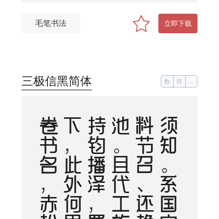
毛笔书法
立即下载
三极信黑简体
数
符
...
须
知
。
系
国
安
危
。
料
节
召
、
还
趋
浴
凤
池
。
且
代
工
施
化
，
持
钧
播
泽
，
置
盂
天
下
，
此
外
何
思
。
素
卷
书
名
，
赤
松
游
道
，
飙
驭
云
軿仙
可
期
。
湖
山
美
，
有
啼
猿
唳
鹤
，
相
望
东
归
。