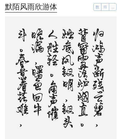
默陌风雨欣游体
数
符
...
。
归
鸿
声
断
残
云
碧
，
背
窗
雪
落
炉
烟
直
。
烛
底
凤
钗
明
，
钗
头
人
胜
轻
。
角
声
催
晓
漏
，
曙
色
回
牛
斗
。
春
意
看
花
难
，
西
风
留
旧
寒