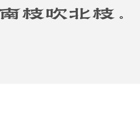
南枝吹北枝。