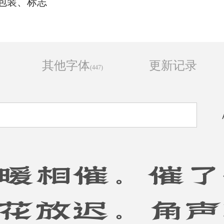
包装、标志
其他字体
更新记录
(447)
暖相催。催了
花放迟。角声