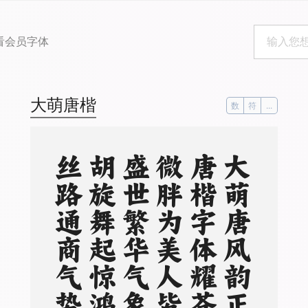
看会员字体
大萌唐楷
数
符
...
。
大
萌
唐
风
韵
正
浓
，
唐
楷
字
体
耀
苍
穹
。
微
胖
为
美
人
皆
赞
，
盛
世
繁
华
气
象
雄
。
胡
旋
舞
起
惊
鸿
影
，
丝
路
通
商
气
势
隆
。
诗
韵
悠
扬
传
万
古
，
长
安
盛
景
梦
魂
中