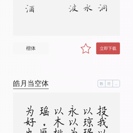
楷体
立即下载
皓月当空体
数
符
...
！
。