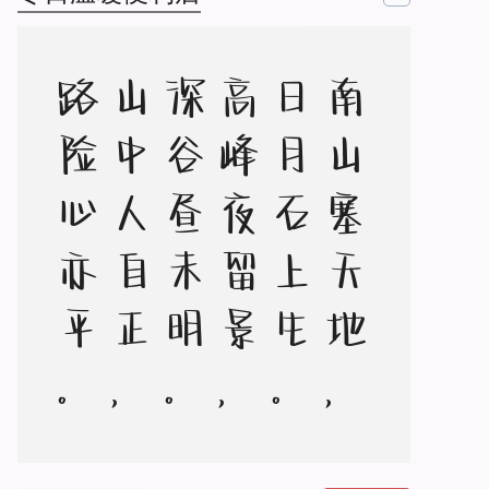
南
山
塞
天
地
，
日
月
石
上
生
。
高
峰
夜
留
景
，
深
谷
昼
未
明
。
山
中
人
自
正
，
路
险
心
亦
平
。
长
风
驱
松
柏
，
声
拂
万
壑
清