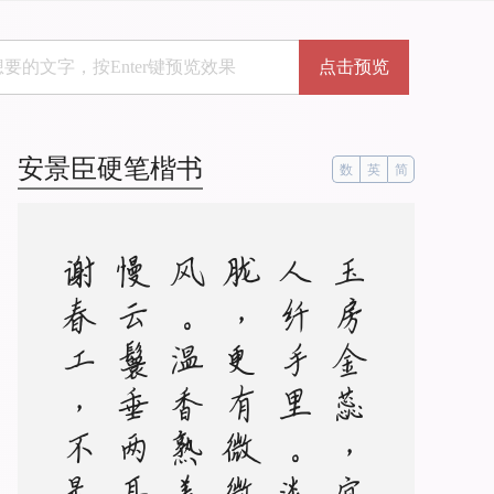
点击预览
安景臣硬笔楷书
数
英
简
。
玉
房
金
蕊
，
宜
在
玉
人
纤
手
里
。
淡
月
朦
胧
，
更
有
微
微
弄
袖
风
。
温
香
熟
美
，
醉
慢
云
鬟
垂
两
耳
。
多
谢
春
工
，
不
是
花
红
是
玉
红