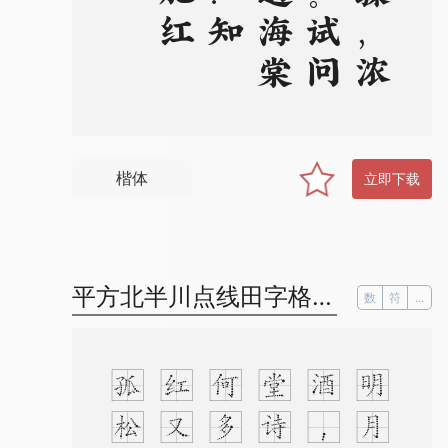
楷体
立即下载
平方北半川点线田字格字体
数
符
...