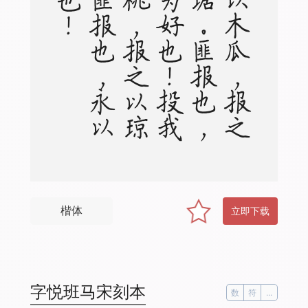
投
我
以
木
瓜
，
报
之
以
琼
琚
。
匪
报
也
，
永
以
为
好
也
！
投
我
以
木
桃
，
报
之
以
琼
瑶
。
匪
报
也
，
永
以
为
好
也
楷体
立即下载
字悦班马宋刻本
数
符
...