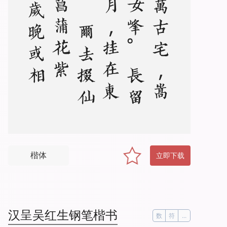
我
有
万
古
宅
，
嵩
阳
玉
女
峰
。
长
留
一
片
月
，
挂
在
东
溪
松
。
尔
去
掇
仙
草
，
菖
蒲
花
紫
茸
。
岁
晚
或
相
访
，
青
天
骑
白
龙
楷体
立即下载
汉呈吴红生钢笔楷书
数
符
...