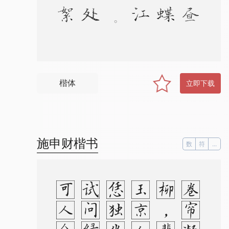
楷体
立即下载
施申财楷书
数
符
...