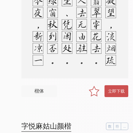
。
卷
帘
凝
望
，
淡
烟
疏
柳
，
翡
翠
穿
花
去
。
玉
京
人
去
无
由
驻
。
恁
独
坐
、
凭
阑
处
。
试
问
绿
窗
秋
到
否
。
可
人
今
夜
，
新
凉
一
枕
，
无
计
相
分
付
楷体
立即下载
字悦麻姑山颜楷
数
符
...