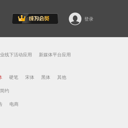
登录
业线下活动应用
新媒体平台应用
体
硬笔
宋体
黑体
其他
简约
告
电商