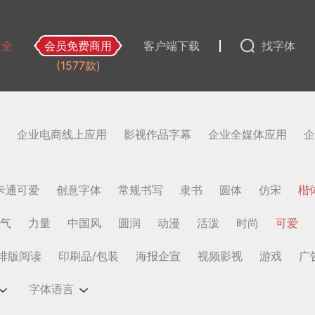
大全
会员免费商用
客户端下载
找字体
(1577款)
企业电商线上应用
影视作品字幕
企业全媒体应用
企
卡通可爱
创意字体
常规书写
隶书
圆体
仿宋
楷
气
力量
中国风
圆润
动漫
活泼
时尚
可爱
排版阅读
印刷品/包装
海报企宣
视频影视
游戏
广
字体语言