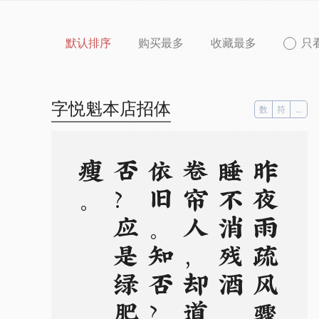
默认排序
购买最多
收藏最多
只
字悦魁本店招体
数
符
...
。
昨
夜
雨
疏
风
骤
，
浓
睡
不
消
残
酒
。
试
问
卷
帘
人
，
却
道
海
棠
依
旧
。
知
否
？
知
否
？
应
是
绿
肥
红
瘦