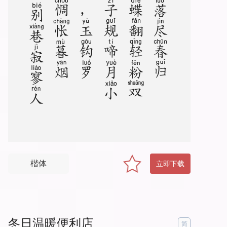
樱
桃
落
尽
春
归
去
，
蝶
翻
轻
粉
双
飞
。
子
规
啼
月
小
楼
西
，
玉
钩
罗
幕
，
惆
怅
暮
烟
垂
。
别
巷
寂
寥
人
散
后
，
望
残
烟
草
低
迷
。
炉
香
闲
袅
凤
凰
儿
。
空
持
罗
带
，
回
首
恨
依
依
楷体
立即下载
冬日温暖便利店
简