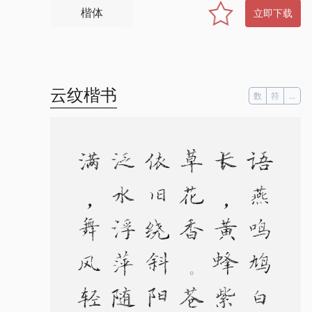
楷体
立即下载
云纹楷书
数
符
...
。
。
语
燕
鸣
鸠
白
昼
长
，
黄
蜂
紫
蝶
草
花
香
。
苍
江
依
旧
绕
斜
阳
。
泛
水
浮
萍
随
处
满
，
舞
风
轻
絮
霎
时
狂
。
清
和
院
宇
麦
秋
凉