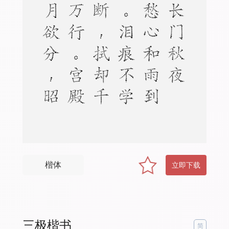
。
雨
滴
长
门
秋
夜
长
，
愁
心
和
雨
到
昭
阳
。
泪
痕
不
学
君
恩
断
，
拭
却
千
行
更
万
行
。
宫
殿
沈
沈
月
欲
分
，
昭
阳
更
漏
不
堪
闻
楷体
立即下载
三极楷书
简