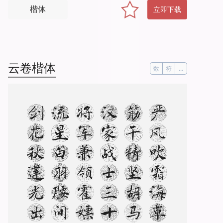
楷体
立即下载
云卷楷体
数
符
...
。
严
风
吹
霜
海
草
凋
，
筋
干
精
坚
胡
马
骄
。
汉
家
战
士
三
十
万
，
将
军
兼
领
霍
嫖
姚
。
流
星
白
羽
腰
间
插
，
剑
花
秋
莲
光
出
匣