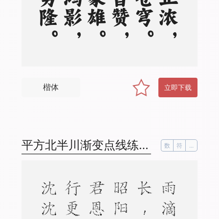
楷体
立即下载
平方北半川渐变点线练字体
数
符
...
。