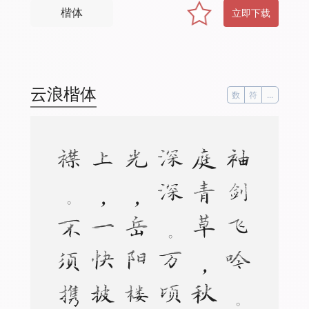
楷体
立即下载
云浪楷体
数
符
...
袖
剑
飞
吟
。
洞
庭
青
草
，
秋
水
深
深
。
万
顷
波
光
，
岳
阳
楼
上
，
一
快
披
襟
。
不
须
携
酒
登
临
。
问
有
酒
、
何
人
共
斟
？
变
尽
人
间
，
君
山
一
点
，
自
古
如
今