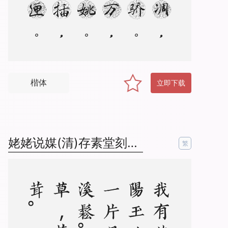
楷体
立即下载
姥姥说媒(清)存素堂刻本繁体
繁