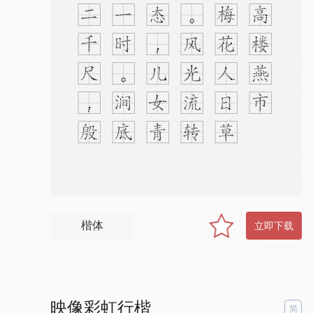
。
明
月
高
楼
燕
市
酒
，
梅
花
人
日
草
堂
诗
。
风
光
流
转
何
多
态
，
儿
女
青
红
又
一
时
。
涧
底
孤
松
二
千
尺
，
殷
勤
留
看
岁
寒
枝
楷体
立即下载
映像彩虹行楷
简