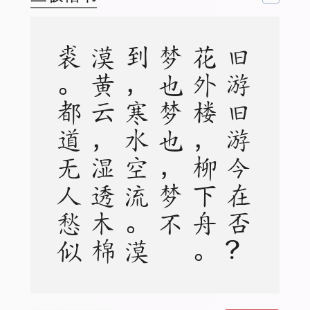
。
旧
游
旧
游
今
在
否
？
花
外
楼
，
柳
下
舟
。
梦
也
梦
也
，
梦
不
到
，
寒
水
空
流
。
漠
漠
黄
云
，
湿
透
木
棉
裘
。
都
道
无
人
愁
似
我
，
今
夜
雪
，
有
梅
花
，
似
我
愁
。