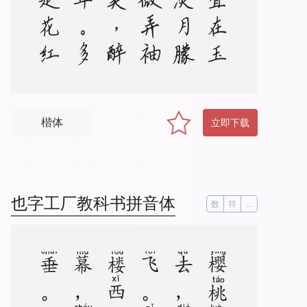
楷体
立即下载
也字工厂教科书拼音体
数
符
...