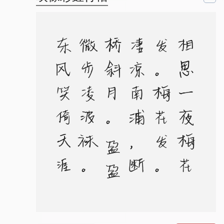
。
相
思
一
夜
梅
花
发
。
梅
花
发
。
凄
凉
南
浦
，
断
桥
斜
月
。
盈
盈
微
步
凌
波
袜
。
东
风
笑
倚
天
涯
阔
。
天
涯
阔
。
一
声
羌
管
，
暮
云
愁
绝