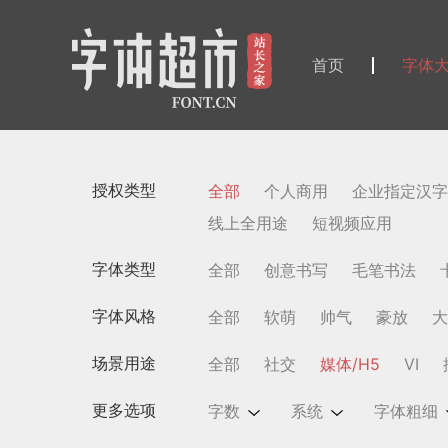
首页
字体
授权类型
全部
个人商用
企业指定汉字
线上全用途
短视频应用
字体类型
全部
创意书写
毛笔书法
字体风格
全部
软萌
帅气
豪放
大
场景用途
全部
社交
媒体/H5
VI
更多选项
字数
系统
字体粗细