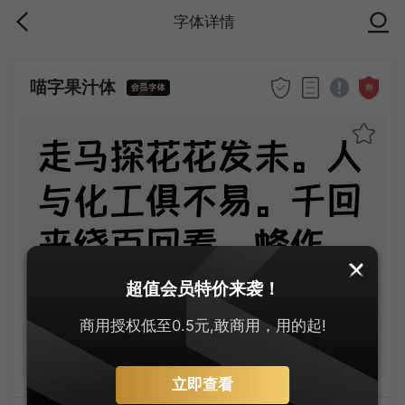
字体详情
喵字果汁体
商
走马探花花发未。人
与化工俱不易。千回
来绕百回看，蜂作
婢，莺为使。谷雨清
超值会员特价来袭！
明空屈指。
商用授权低至0.5元,敢商用，用的起!
立即查看