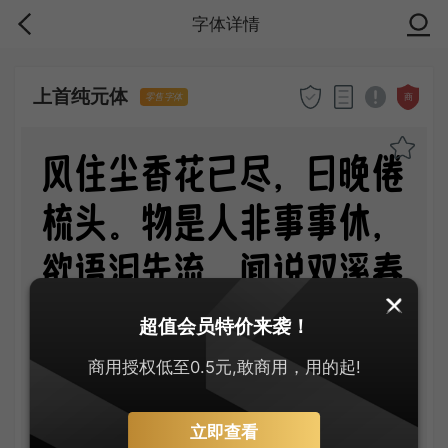
字体详情
上首纯元体
商
零售字体
风住尘香花已尽，日晚倦
梳头。物是人非事事休，
欲语泪先流。闻说双溪春
尚好，也拟泛轻舟。只恐
超值会员特价来袭！
双溪舴艋舟，载不动许多
商用授权低至0.5元,敢商用，用的起!
愁。
立即查看