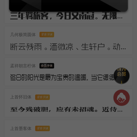
逐浪创艺粗黑体
三年羁旅客，今日又南冠。无限河山泪，谁言天地宽。已知泉路近，欲别故乡难。毅魄归来日，灵旗空际看。
几何极简圆体
零售字体
断云残雨。洒微凉、生轩户。动清籁、萧萧庭树。银河浓淡，华星明灭，轻云时度。莎阶寂静无睹。幽蛩切切秋吟苦。疏篁一径，流萤几点，飞来又去。
孟祥朝言柠体
冬日的阳光是最为宝贵的温暖。当它缓缓从地平线上冒出，万物仿佛都被唤醒了。虽然空气仍然寒冷，但是阳光的温暖让人们感觉到了春天的气息。这是冬日的独特之处，冷冽而温暖，让人欲罢不能。
上首怀旧体
零售字体
至今残破胆，应有未招魂。近侍归京邑，移官岂至尊。无才日衰老，驻马望千门。
上首墨客体
零售字体