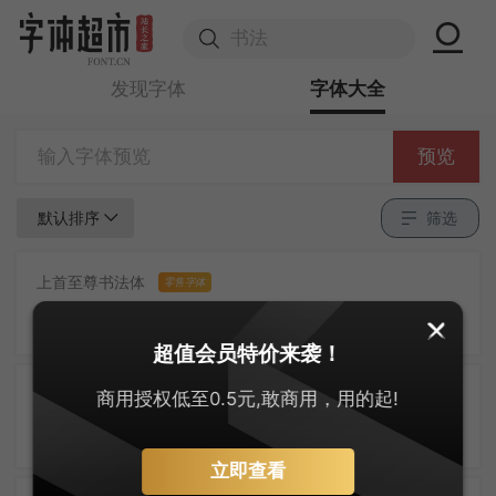
发现字体
字体大全
预览
默认排序
筛选
上首至尊书法体
零售字体
卢橘为秦树，蒲桃出汉宫。烟花宜落日，丝管醉春风。笛奏龙吟水，箫鸣凤下空。君王多乐事，还与万方同。
超值会员特价来袭！
三极信黑简体
商用授权低至0.5元,敢商用，用的起!
零售字体
须知。系国安危。料节召、还趋浴凤池。且代工施化，持钧播泽，置盂天下，此外何思。素卷书名，赤松游道，飙驭云軿仙可期。湖山美，有啼猿唳鹤，相望东归。
立即查看