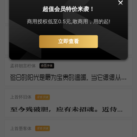
逐浪创艺粗黑体
超值会员特价来袭！
三年羁旅客，今日又南冠。无限河山泪，谁言天地宽。已知泉路近，欲别故乡难。毅魄归来日，灵旗空际看。
商用授权低至0.5元,敢商用，用的起!
几何极简圆体
零售字体
立即查看
断云残雨。洒微凉、生轩户。动清籁、萧萧庭树。银河浓淡，华星明灭，轻云时度。莎阶寂静无睹。幽蛩切切秋吟苦。疏篁一径，流萤几点，飞来又去。
孟祥朝言柠体
冬日的阳光是最为宝贵的温暖。当它缓缓从地平线上冒出，万物仿佛都被唤醒了。虽然空气仍然寒冷，但是阳光的温暖让人们感觉到了春天的气息。这是冬日的独特之处，冷冽而温暖，让人欲罢不能。
上首怀旧体
零售字体
至今残破胆，应有未招魂。近侍归京邑，移官岂至尊。无才日衰老，驻马望千门。
上首墨客体
零售字体