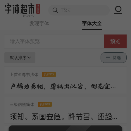
发现字体
字体大全
预览
默认排序
筛选
上首至尊书法体
零售字体
卢橘为秦树，蒲桃出汉宫。烟花宜落日，丝管醉春风。笛奏龙吟水，箫鸣凤下空。君王多乐事，还与万方同。
三极信黑简体
零售字体
须知。系国安危。料节召、还趋浴凤池。且代工施化，持钧播泽，置盂天下，此外何思。素卷书名，赤松游道，飙驭云軿仙可期。湖山美，有啼猿唳鹤，相望东归。