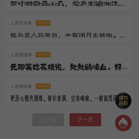
梦中醉卧巫山云，觉来泪滴湘江水。湘江两岸花木深，美人不见愁人心。含愁更奏绿绮琴，调高弦绝无知音。
上首乔木体
零售字体
能与贫人共年谷，必有明月生蚌胎。山随宴坐图画出，水作夜窗风雨来。观水观山皆得妙，更将何物污灵台。
上首国漫体
零售字体
无聊笑捻花枝说，处处鹃啼血。好花须映好楼台，休傍秦关蜀栈战场开。倚楼极目深愁绪，更对东风语。
上首寒枝体
零售字体
更没心情共酒尊。春衫香满，空有啼痕。一般离思两销魂，马上黄昏，楼上黄昏。
上一页
下一页