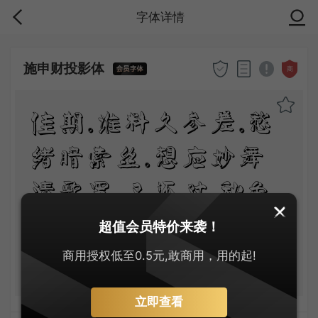
字体详情
施申财投影体
商
佳期。谁料久参差。愁
绪暗萦丝。想应妙舞
清歌罢，又还对、秋色
嗟咨。惟有画楼，当时
超值会员特价来袭！
明月，两处照相思。
商用授权低至0.5元,敢商用，用的起!
立即查看