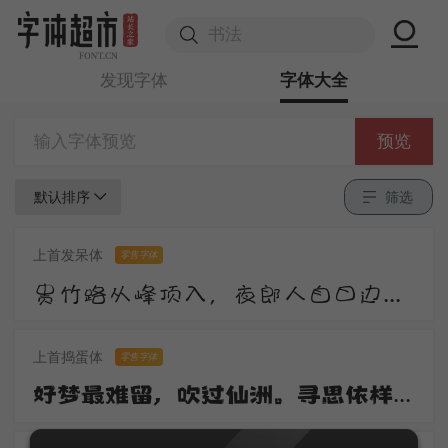
发现字体
字体大全
预览
默认排序
筛选
上首发呆体
零售字体
贵竹路从峰顶入，夜郎人自日边来。莺花夹道惊春老，雉堞连云向晚开。尺素屡题还屡掷，衡阳那有雁飞回。
上首捣蛋体
零售字体
好梦最难留，吹过仙洲。寻思依样到心头。去也无踪寻也惯，一桁红楼。