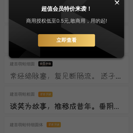
上首布迪体
零售字体
超值会员特价来袭！
东风柳陌长，闭月花房小。应念画眉人，拂镜啼新晓。伤心南浦波，回首青门道。记得绿罗裙，处处怜芳草。
商用授权低至0.5元,敢商用，用的起!
建首萌蛙圆体
零售字体
立即查看
窗外一株梅，寒花五出开。 影随朝日远，香逐便风来。 泣对铜钩障，愁看玉镜台。 行人断消息，春恨几裴回。
建首萌蛙细圆
常经绝脉塞，复见断肠流。 送子成今别，令人起昔愁。 陇云晴半雨，边草夏先秋。 万里长城寄，无贻汉国忧。
建首萌蛙粗圆
零售字体
谈笑为故事，推移成昔年。垂阴当覆地，耸干会参天。好作思人树，惭无惠化传。
建首萌蛙特细圆体
零售字体