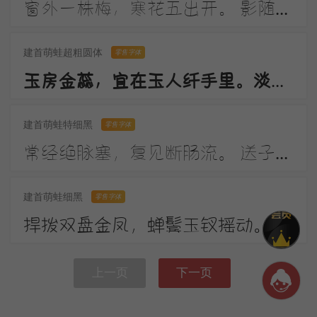
窗外一株梅，寒花五出开。 影随朝日远，香逐便风来。 泣对铜钩障，愁看玉镜台。 行人断消息，春恨几裴回。
建首萌蛙超粗圆体
零售字体
玉房金蕊，宜在玉人纤手里。淡月朦胧，更有微微弄袖风。温香熟美，醉慢云鬟垂两耳。多谢春工，不是花红是玉红。
建首萌蛙特细黑
零售字体
常经绝脉塞，复见断肠流。 送子成今别，令人起昔愁。 陇云晴半雨，边草夏先秋。 万里长城寄，无贻汉国忧。
建首萌蛙细黑
零售字体
捍拨双盘金凤，蝉鬓玉钗摇动。画堂前，人不语，弦解语。弹到昭君怨处，翠蛾愁，不抬头。
上一页
下一页