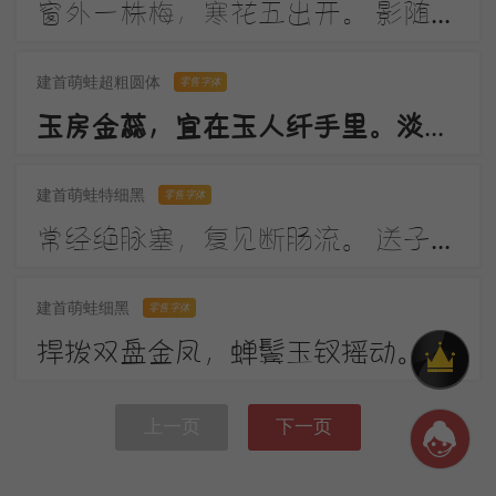
窗外一株梅，寒花五出开。 影随朝日远，香逐便风来。 泣对铜钩障，愁看玉镜台。 行人断消息，春恨几裴回。
建首萌蛙超粗圆体
零售字体
玉房金蕊，宜在玉人纤手里。淡月朦胧，更有微微弄袖风。温香熟美，醉慢云鬟垂两耳。多谢春工，不是花红是玉红。
建首萌蛙特细黑
零售字体
常经绝脉塞，复见断肠流。 送子成今别，令人起昔愁。 陇云晴半雨，边草夏先秋。 万里长城寄，无贻汉国忧。
建首萌蛙细黑
零售字体
捍拨双盘金凤，蝉鬓玉钗摇动。画堂前，人不语，弦解语。弹到昭君怨处，翠蛾愁，不抬头。
上一页
下一页