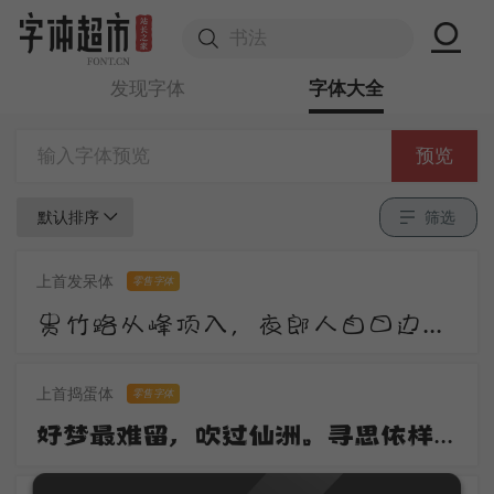
发现字体
字体大全
预览
默认排序
筛选
上首发呆体
零售字体
贵竹路从峰顶入，夜郎人自日边来。莺花夹道惊春老，雉堞连云向晚开。尺素屡题还屡掷，衡阳那有雁飞回。
上首捣蛋体
零售字体
好梦最难留，吹过仙洲。寻思依样到心头。去也无踪寻也惯，一桁红楼。