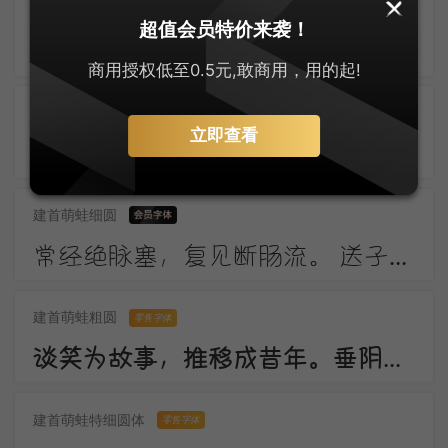
上首布迪体
零售字体
超值会员特价来袭！
东风柳陌长，闭月花房小。应念画眉人，拂镜啼新晓。伤心南浦波，回首青门道。记得绿罗裙，处处怜芳草。
商用授权低至0.5元,敢商用，用的起!
建首萌蛙圆体
零售字体
立即查看
窗外一株梅，寒花五出开。 影随朝日远，香逐便风来。 泣对铜钩障，愁看玉镜台。 行人断消息，春恨几裴回。
建首萌蛙细圆
常经绝脉塞，复见断肠流。 送子成今别，令人起昔愁。 陇云晴半雨，边草夏先秋。 万里长城寄，无贻汉国忧。
建首萌蛙粗圆
零售字体
谈笑为故事，推移成昔年。垂阴当覆地，耸干会参天。好作思人树，惭无惠化传。
建首萌蛙特细圆体
零售字体