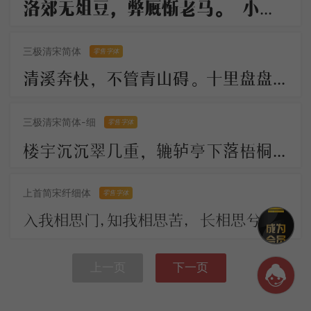
洛郊无俎豆，弊厩惭老马。 小雁过炉峰，影落楚水下。 长船倚云泊，石镜秋凉夜。 岂解有乡情，弄月聊呜哑
三极清宋简体
零售字体
清溪奔快，不管青山碍。十里盘盘平世界，更著溪山襟带。 古今陵谷茫茫，市朝往往耕桑。此地居然形胜，似曾小小兴亡。
三极清宋简体-细
零售字体
楼宇沉沉翠几重，辘轳亭下落梧桐。川光带晚虹垂雨，树影涵秋鹊唤风。 人不见，思何穷，断肠今古夕阳中。
上首简宋纤细体
零售字体
入我相思门，知我相思苦， 长相思兮长相忆，短相思兮无穷极， 早知如此绊人心，何如当初莫相识。
上一页
下一页