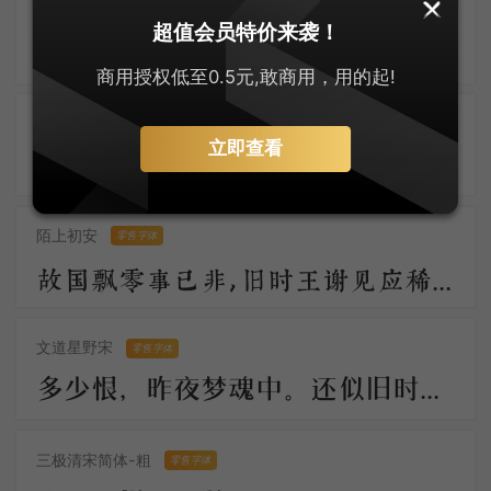
大萌仿宋
零售字体
超值会员特价来袭！
大萌宋体古悠长，仿宋神韵入词章。字迹如玉显温润，墨香似兰透芬芳 。笔端岁月凝风骨，纸上乾坤展浩茫。千载传承情未改，文光熠熠耀八方。
商用授权低至0.5元,敢商用，用的起!
安景臣手书仿宋
零售字体
立即查看
知君此际情萧索，黄芦苦竹孤舟泊。烟白酒旗青，水村鱼市晴。 柁楼今夕梦，脉脉春寒送。直过画眉桥，钱塘江上潮。
陌上初安
零售字体
故国飘零事已非，旧时王谢见应稀。月明汉水初无影，雪满梁园尚未归。柳絮池塘香入梦，梨花庭院冷侵衣。
文道星野宋
零售字体
多少恨，昨夜梦魂中。还似旧时游上苑，车如流水马如龙；花月正春风！
三极清宋简体-粗
零售字体