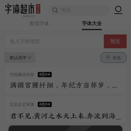
发现字体
字体大全
预览
默认排序
筛选
字悦聚珍仿宋
满搦宫腰纤细。年纪方当笄岁。刚被风流沾惹，与合垂杨双髻。初学严妆，如描似削身材，怯雨羞云情意。举措多娇媚。 争奈心性，未会先怜佳婿。长是夜深，不肯便入鸳被，与解罗裳，盈盈背立银扛，却道你先睡。
汉呈正文宋体
君不见，黄河之水天上来，奔流到海不复回。君不见，高堂明镜悲白发，朝如青丝暮成雪。人生得意须尽欢，莫使金樽空对月。天生我材必有用，千金散尽还复来。