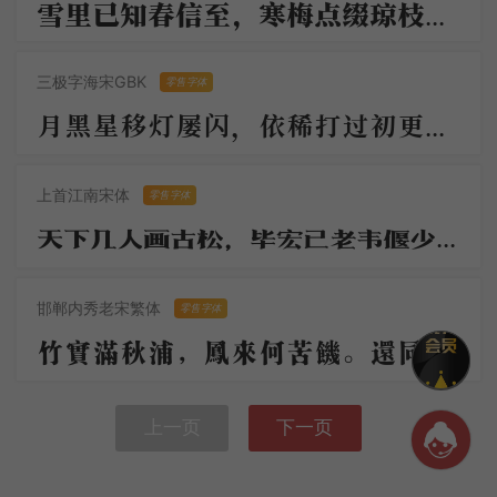
雪里已知春信至，寒梅点缀琼枝腻，香脸半开娇旖旎，当庭际，玉人浴出新妆洗。 造化可能偏有意，故教明月玲珑地。
三极字海宋GBK
零售字体
月黑星移灯屡闪，依稀打过初更。清游如此太多情。豆花凉帖地，知雨咽虫声。渐逼疏蓬风淅淅，几家茅屋都扃。
上首江南宋体
零售字体
天下几人画古松，毕宏已老韦偃少。绝笔长风起纤末，满堂动色嗟神妙。两株惨裂苔藓皮，屈铁交错回高枝。
邯郸内秀老宋繁体
零售字体
竹实满秋浦，凤来何苦饥。还同月下鹊，三绕未安枝。夫子即琼树，倾柯拂羽仪。怀君恋明德，归去日相思。
上一页
下一页