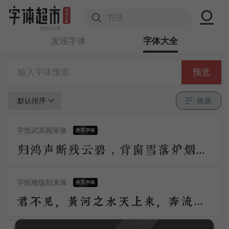
发现字体
字体大全
预览
默认排序
筛选
字悦武英殿宋体
归鸿声断残云碧，背窗雪落炉烟直。烛底凤钗明，钗头人胜轻。 角声催晓漏，曙色回牛斗。春意看花难，西风留旧寒。
字悦雕版刻宋体
君不见，黄河之水天上来，奔流到海不复回。君不见，高堂明镜悲白发，朝如青丝暮成雪。人生得意须尽欢，莫使金樽空对月。天生我材必有用，千金散尽还复来。