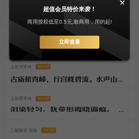
字悦影印宋
超值会员特价来袭！
满搦宫腰纤细。年纪方当笄岁。刚被风流沾惹，与合垂杨双髻。初学严妆，如描似削身材，怯雨羞云情意。举措多娇媚。 争奈心性，未会先怜佳婿。长是夜深，不肯便入鸳被，与解罗裳，盈盈背立银扛，却道你先睡。
商用授权低至0.5元,敢商用，用的起!
大萌明朝体
零售字体
立即查看
大萌明体映华章，明朝宋韵焕新装。刚柔并济舞翩跹，灵动霓裳字间藏。墨香逸韵千秋绕，岁月流芳意未央。一纸风华传雅颂，文心熠熠绽荣光。
上首诗宋体
零售字体
古庙依青嶂，行宫枕碧流。水声山色锁妆楼。往事思悠悠。云雨朝还暮，烟花春复秋。啼猿何必近孤舟。行客自多愁。
上首墨宋体
零售字体
泪染轻匀，犹带彤霞晓露痕。 怕郎猜道，奴面不如花面好。云鬓斜簪，徒要教郎比并看。
三极极宋 超粗
零售字体