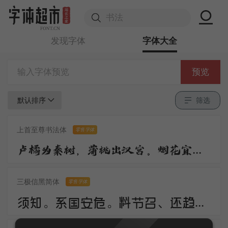
发现字体
字体大全
预览
默认排序
筛选
上首至尊书法体
零售字体
卢橘为秦树，蒲桃出汉宫。烟花宜落日，丝管醉春风。笛奏龙吟水，箫鸣凤下空。君王多乐事，还与万方同。
三极信黑简体
零售字体
须知。系国安危。料节召、还趋浴凤池。且代工施化，持钧播泽，置盂天下，此外何思。素卷书名，赤松游道，飙驭云軿仙可期。湖山美，有啼猿唳鹤，相望东归。