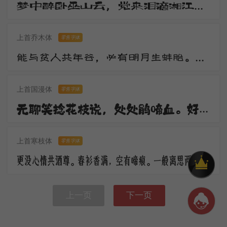
梦中醉卧巫山云，觉来泪滴湘江水。湘江两岸花木深，美人不见愁人心。含愁更奏绿绮琴，调高弦绝无知音。
上首乔木体
零售字体
能与贫人共年谷，必有明月生蚌胎。山随宴坐图画出，水作夜窗风雨来。观水观山皆得妙，更将何物污灵台。
上首国漫体
零售字体
无聊笑捻花枝说，处处鹃啼血。好花须映好楼台，休傍秦关蜀栈战场开。倚楼极目深愁绪，更对东风语。
上首寒枝体
零售字体
更没心情共酒尊。春衫香满，空有啼痕。一般离思两销魂，马上黄昏，楼上黄昏。
上一页
下一页