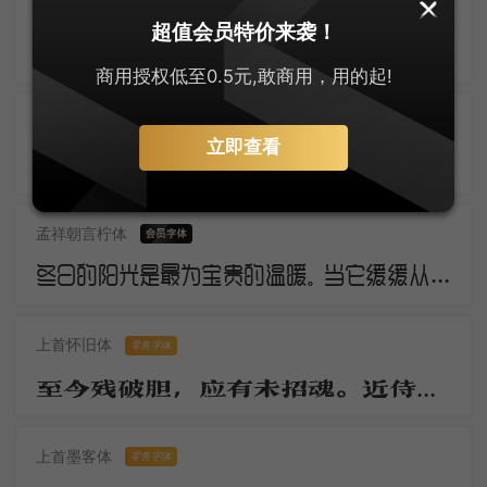
逐浪创艺粗黑体
超值会员特价来袭！
三年羁旅客，今日又南冠。无限河山泪，谁言天地宽。已知泉路近，欲别故乡难。毅魄归来日，灵旗空际看。
商用授权低至0.5元,敢商用，用的起!
几何极简圆体
零售字体
立即查看
断云残雨。洒微凉、生轩户。动清籁、萧萧庭树。银河浓淡，华星明灭，轻云时度。莎阶寂静无睹。幽蛩切切秋吟苦。疏篁一径，流萤几点，飞来又去。
孟祥朝言柠体
冬日的阳光是最为宝贵的温暖。当它缓缓从地平线上冒出，万物仿佛都被唤醒了。虽然空气仍然寒冷，但是阳光的温暖让人们感觉到了春天的气息。这是冬日的独特之处，冷冽而温暖，让人欲罢不能。
上首怀旧体
零售字体
至今残破胆，应有未招魂。近侍归京邑，移官岂至尊。无才日衰老，驻马望千门。
上首墨客体
零售字体