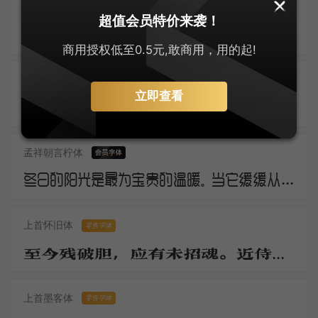
逐浪创艺粗黑体
超值会员特价来袭！
三年羁旅客，今日又南冠。无限河山泪，谁言天地宽。已知泉路近，欲别故乡难。毅魄归来日，灵旗空际看。
商用授权低至0.5元,敢商用，用的起!
几何极简圆体
零售字体
立即查看
断云残雨。洒微凉、生轩户。动清籁、萧萧庭树。银河浓淡，华星明灭，轻云时度。莎阶寂静无睹。幽蛩切切秋吟苦。疏篁一径，流萤几点，飞来又去。
孟祥朝言柠体
冬日的阳光是最为宝贵的温暖。当它缓缓从地平线上冒出，万物仿佛都被唤醒了。虽然空气仍然寒冷，但是阳光的温暖让人们感觉到了春天的气息。这是冬日的独特之处，冷冽而温暖，让人欲罢不能。
上首怀旧体
零售字体
至今残破胆，应有未招魂。近侍归京邑，移官岂至尊。无才日衰老，驻马望千门。
上首墨客体
零售字体