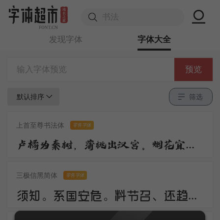
发现字体
字体大全
预览
默认排序
筛选
上首至尊书法体
零售字体
卢橘为秦树，蒲桃出汉宫。烟花宜落日，丝管醉春风。笛奏龙吟水，箫鸣凤下空。君王多乐事，还与万方同。
三极信黑简体
零售字体
须知。系国安危。料节召、还趋浴凤池。且代工施化，持钧播泽，置盂天下，此外何思。素卷书名，赤松游道，飙驭云軿仙可期。湖山美，有啼猿唳鹤，相望东归。