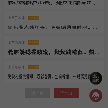
梦中醉卧巫山云，觉来泪滴湘江水。湘江两岸花木深，美人不见愁人心。含愁更奏绿绮琴，调高弦绝无知音。
上首乔木体
零售字体
能与贫人共年谷，必有明月生蚌胎。山随宴坐图画出，水作夜窗风雨来。观水观山皆得妙，更将何物污灵台。
上首国漫体
零售字体
无聊笑捻花枝说，处处鹃啼血。好花须映好楼台，休傍秦关蜀栈战场开。倚楼极目深愁绪，更对东风语。
上首寒枝体
零售字体
更没心情共酒尊。春衫香满，空有啼痕。一般离思两销魂，马上黄昏，楼上黄昏。
上一页
下一页