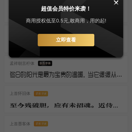
逐浪创艺粗黑体
超值会员特价来袭！
三年羁旅客，今日又南冠。无限河山泪，谁言天地宽。已知泉路近，欲别故乡难。毅魄归来日，灵旗空际看。
商用授权低至0.5元,敢商用，用的起!
几何极简圆体
零售字体
立即查看
断云残雨。洒微凉、生轩户。动清籁、萧萧庭树。银河浓淡，华星明灭，轻云时度。莎阶寂静无睹。幽蛩切切秋吟苦。疏篁一径，流萤几点，飞来又去。
孟祥朝言柠体
冬日的阳光是最为宝贵的温暖。当它缓缓从地平线上冒出，万物仿佛都被唤醒了。虽然空气仍然寒冷，但是阳光的温暖让人们感觉到了春天的气息。这是冬日的独特之处，冷冽而温暖，让人欲罢不能。
上首怀旧体
零售字体
至今残破胆，应有未招魂。近侍归京邑，移官岂至尊。无才日衰老，驻马望千门。
上首墨客体
零售字体