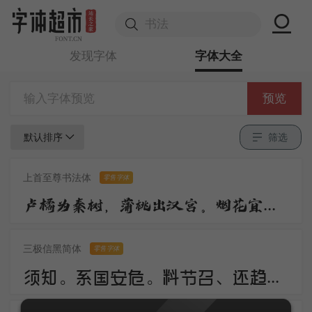
发现字体
字体大全
预览
默认排序
筛选
上首至尊书法体
零售字体
卢橘为秦树，蒲桃出汉宫。烟花宜落日，丝管醉春风。笛奏龙吟水，箫鸣凤下空。君王多乐事，还与万方同。
三极信黑简体
零售字体
须知。系国安危。料节召、还趋浴凤池。且代工施化，持钧播泽，置盂天下，此外何思。素卷书名，赤松游道，飙驭云軿仙可期。湖山美，有啼猿唳鹤，相望东归。