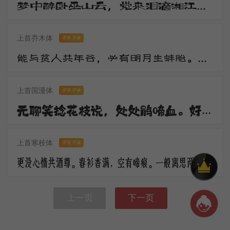
梦中醉卧巫山云，觉来泪滴湘江水。湘江两岸花木深，美人不见愁人心。含愁更奏绿绮琴，调高弦绝无知音。
上首乔木体
零售字体
能与贫人共年谷，必有明月生蚌胎。山随宴坐图画出，水作夜窗风雨来。观水观山皆得妙，更将何物污灵台。
上首国漫体
零售字体
无聊笑捻花枝说，处处鹃啼血。好花须映好楼台，休傍秦关蜀栈战场开。倚楼极目深愁绪，更对东风语。
上首寒枝体
零售字体
更没心情共酒尊。春衫香满，空有啼痕。一般离思两销魂，马上黄昏，楼上黄昏。
上一页
下一页