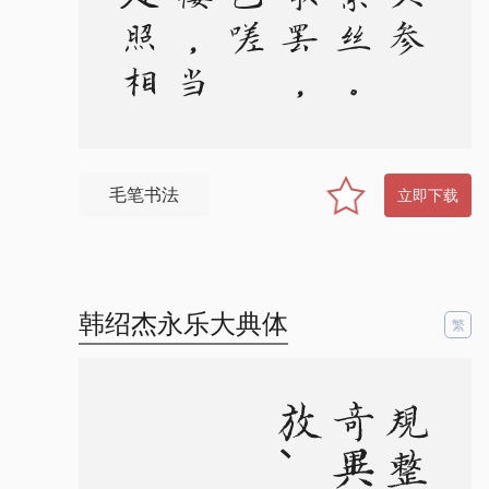
毛笔书法
立即下载
韩绍杰永乐大典体
繁