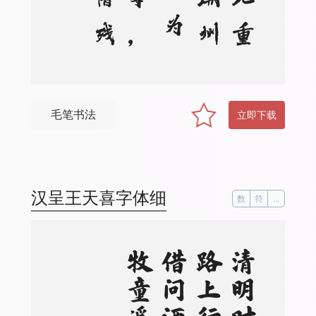
毛笔书法
立即下载
汉呈王天喜字体细
数
符
...