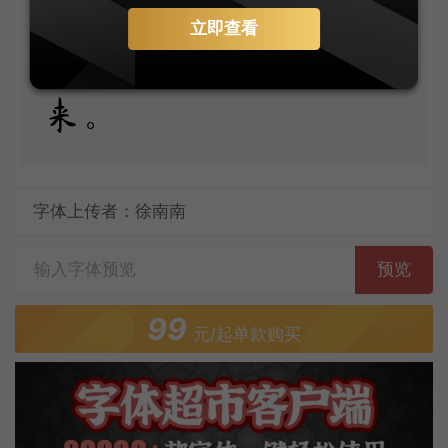
月。天生我材必有
立即查看
用，千金散尽还复
来。
字体上传者：徐南南
预览
99
元/起单款购买