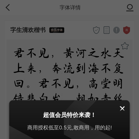
字体详情
字生清欢楷书
商
君不见，黄河之水天
上来，奔流到海不复
回。君不见，高堂明
镜悲白发，朝如青丝
暮成雪。人生得意须
超值会员特价来袭！
尽欢，莫使金樽空对
商用授权低至0.5元,敢商用，用的起!