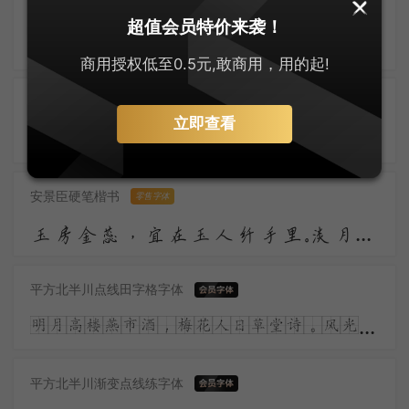
字悦魁本店招体
超值会员特价来袭！
昨夜雨疏风骤，浓睡不消残酒。试问卷帘人，却道海棠依旧。知否？知否？应是绿肥红瘦。
商用授权低至0.5元,敢商用，用的起!
大萌唐楷
零售字体
立即查看
大萌唐风韵正浓，唐楷字体耀苍穹。微胖为美人皆赞，盛世繁华气象雄。胡旋舞起惊鸿影，丝路通商气势隆。诗韵悠扬传万古，长安盛景梦魂中。
安景臣硬笔楷书
零售字体
玉房金蕊，宜在玉人纤手里。淡月朦胧，更有微微弄袖风。温香熟美，醉慢云鬟垂两耳。多谢春工，不是花红是玉红。
平方北半川点线田字格字体
明月高楼燕市酒，梅花人日草堂诗。风光流转何多态，儿女青红又一时。涧底孤松二千尺，殷勤留看岁寒枝。
平方北半川渐变点线练字体