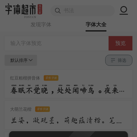
发现字体
字体大全
预览
默认排序
筛选
红豆粗楷拼音体
零售字体
春眠不觉晓，处处闻啼鸟。夜来风雨声，花落知多少。
大萌兰花楷
零售字体
兰姿，凝砚墨，萌趣蕴清楷。笔落柔含韵，风舒浅带华。