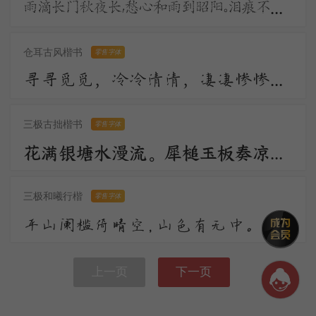
雨滴长门秋夜长，愁心和雨到昭阳。泪痕不学君恩断，拭却千行更万行。宫殿沈沈月欲分，昭阳更漏不堪闻。
仓耳古风楷书
零售字体
寻寻觅觅，冷冷清清，凄凄惨惨戚戚。乍暖还寒时候，最难将息。三杯两盏淡酒，怎敌他、晚来风急！雁过也，正伤心，却是旧时相识。
三极古拙楷书
零售字体
花满银塘水漫流。犀槌玉板奏凉州。顺风环佩过秦楼。远汉碧云轻漠漠，今宵人在鹊桥头。一声敲彻绛河秋。
三极和曦行楷
零售字体
平山阑槛倚晴空，山色有无中。手种堂前垂柳，别来几度春风？文章太守，挥毫万字，一饮千钟。行乐直须年少，尊前看取衰翁。
上一页
下一页