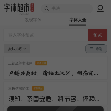
发现字体
字体大全
预览
默认排序
筛选
上首至尊书法体
零售字体
卢橘为秦树，蒲桃出汉宫。烟花宜落日，丝管醉春风。笛奏龙吟水，箫鸣凤下空。君王多乐事，还与万方同。
三极信黑简体
零售字体
须知。系国安危。料节召、还趋浴凤池。且代工施化，持钧播泽，置盂天下，此外何思。素卷书名，赤松游道，飙驭云軿仙可期。湖山美，有啼猿唳鹤，相望东归。