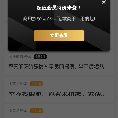
逐浪创艺粗黑体
超值会员特价来袭！
三年羁旅客，今日又南冠。无限河山泪，谁言天地宽。已知泉路近，欲别故乡难。毅魄归来日，灵旗空际看。
商用授权低至0.5元,敢商用，用的起!
几何极简圆体
零售字体
立即查看
断云残雨。洒微凉、生轩户。动清籁、萧萧庭树。银河浓淡，华星明灭，轻云时度。莎阶寂静无睹。幽蛩切切秋吟苦。疏篁一径，流萤几点，飞来又去。
孟祥朝言柠体
冬日的阳光是最为宝贵的温暖。当它缓缓从地平线上冒出，万物仿佛都被唤醒了。虽然空气仍然寒冷，但是阳光的温暖让人们感觉到了春天的气息。这是冬日的独特之处，冷冽而温暖，让人欲罢不能。
上首怀旧体
零售字体
至今残破胆，应有未招魂。近侍归京邑，移官岂至尊。无才日衰老，驻马望千门。
上首墨客体
零售字体