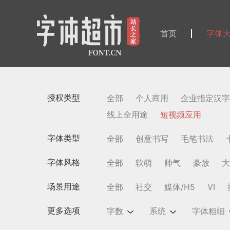
首页
字体
授权类型
全部
个人商用
企业指定汉字
线上全用途
短视频应用
字体类型
全部
创意书写
毛笔书法
字体风格
全部
软萌
帅气
豪放
大
场景用途
全部
社交
媒体/H5
VI
更多选项
字数
系统
字体粗细