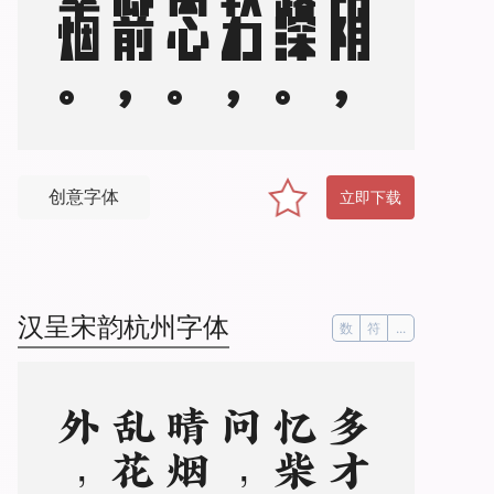
创意字体
立即下载
汉呈宋韵杭州字体
数
符
...