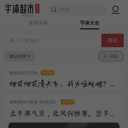
发现字体
字体大全
预览
默认排序
筛选
默陌追风手写体
零售字体
烟花烟花漫天飞，我为谁妩媚？不过是醉眼看花，花也醉。流沙流沙漫天飞，我为谁憔悴？不过是缘来缘散，缘如水。
邯郸康熙字典体【内府简】
零售字体
孟冬寒气至，北风何惨栗。愁多知夜长，仰观众星列。三五明月满，四五蟾兔缺。客从远方来，遗我一书札。上言长相思，下言久离别。置书怀袖中，三岁字不灭。一心抱区区，惧君不识察。