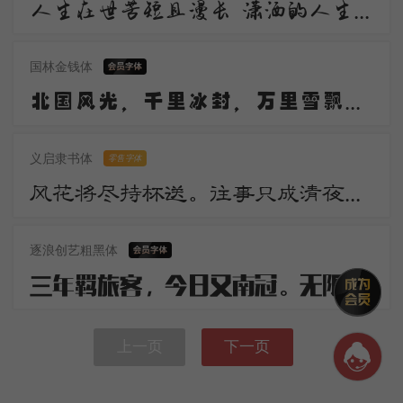
人生在世苦短且漫长 潇洒的人生谁不倾情羡慕 潇洒 是一道醉人的风景 宛若美丽的音符自然流动 是人生内在气质的飘逸
国林金钱体
北国风光，千里冰封，万里雪飘。望长城内外，惟余莽莽；大河上下，顿失滔滔。山舞银蛇，原驰蜡象，欲与天公试比高。
义启隶书体
零售字体
风花将尽持杯送。往事只成清夜梦。莫更登楼。坐想行思已是愁。
逐浪创艺粗黑体
三年羁旅客，今日又南冠。无限河山泪，谁言天地宽。已知泉路近，欲别故乡难。毅魄归来日，灵旗空际看。
上一页
下一页