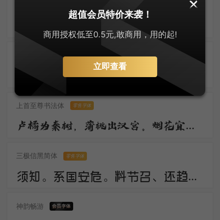
默陌风雨欣游体
零售字体
超值会员特价来袭！
归鸿声断残云碧，背窗雪落炉烟直。烛底凤钗明，钗头人胜轻。 角声催晓漏，曙色回牛斗。春意看花难，西风留旧寒。
商用授权低至0.5元,敢商用，用的起!
刀锋楷书
立即查看
佳期。谁料久参差。愁绪暗萦丝。想应妙舞清歌罢，又还对、秋色嗟咨。惟有画楼，当时明月，两处照相思。
上首至尊书法体
零售字体
卢橘为秦树，蒲桃出汉宫。烟花宜落日，丝管醉春风。笛奏龙吟水，箫鸣凤下空。君王多乐事，还与万方同。
三极信黑简体
零售字体
须知。系国安危。料节召、还趋浴凤池。且代工施化，持钧播泽，置盂天下，此外何思。素卷书名，赤松游道，飙驭云軿仙可期。湖山美，有啼猿唳鹤，相望东归。
神韵畅游