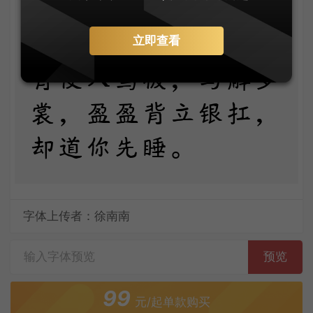
争奈心性，未会先怜
立即查看
佳婿。长是夜深，不
肯便入鸳被，与解罗
裳，盈盈背立银扛，
却道你先睡。
字体上传者：徐南南
预览
99
元/起单款购买