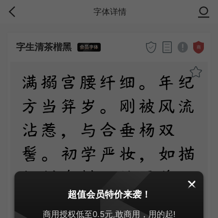
字体详情
字生清茶楷黑
商
满搦宫腰纤细。年纪
方当笄岁。刚被风流
沾惹，与合垂杨双
髻。初学严妆，如描
似削身材，怯雨羞云
超值会员特价来袭！
情意。举措多娇媚。
商用授权低至0.5元,敢商用，用的起!