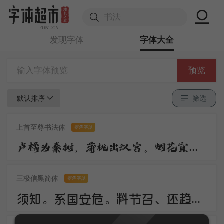
发现字体
字体大全
预览
默认排序
筛选
上首至尊书法体
零售字体
卢橘为秦树，蒲桃出汉宫。烟花宜落日，丝管醉春风。笛奏龙吟水，箫鸣凤下空。君王多乐事，还与万方同。
三极信黑简体
零售字体
须知。系国安危。料节召、还趋浴凤池。且代工施化，持钧播泽，置盂天下，此外何思。素卷书名，赤松游道，飙驭云軿仙可期。湖山美，有啼猿唳鹤，相望东归。