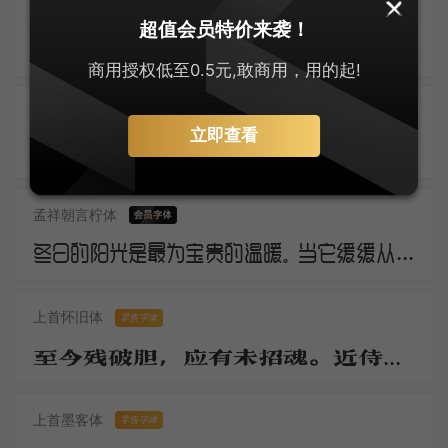
逐浪创艺粗黑体
超值会员特价来袭！
三年羁旅客，今日又南冠。无限河山泪，谁言天地宽。已知泉路近，欲别故乡难。毅魄归来日，灵旗空际看。
商用授权低至0.5元,敢商用，用的起!
几何极简圆体
零售字体
立即查看
断云残雨。洒微凉、生轩户。动清籁、萧萧庭树。银河浓淡，华星明灭，轻云时度。莎阶寂静无睹。幽蛩切切秋吟苦。疏篁一径，流萤几点，飞来又去。
孟祥朝言柠体
冬日的阳光是最为宝贵的温暖。当它缓缓从地平线上冒出，万物仿佛都被唤醒了。虽然空气仍然寒冷，但是阳光的温暖让人们感觉到了春天的气息。这是冬日的独特之处，冷冽而温暖，让人欲罢不能。
上首怀旧体
零售字体
至今残破胆，应有未招魂。近侍归京邑，移官岂至尊。无才日衰老，驻马望千门。
上首墨客体
零售字体