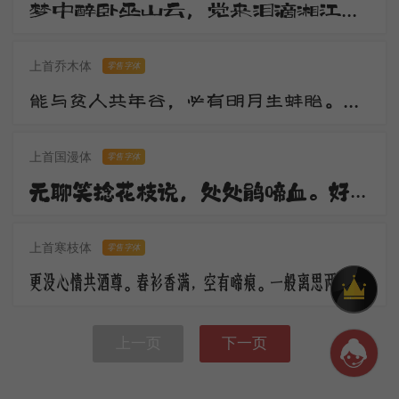
梦中醉卧巫山云，觉来泪滴湘江水。湘江两岸花木深，美人不见愁人心。含愁更奏绿绮琴，调高弦绝无知音。
上首乔木体
零售字体
能与贫人共年谷，必有明月生蚌胎。山随宴坐图画出，水作夜窗风雨来。观水观山皆得妙，更将何物污灵台。
上首国漫体
零售字体
无聊笑捻花枝说，处处鹃啼血。好花须映好楼台，休傍秦关蜀栈战场开。倚楼极目深愁绪，更对东风语。
上首寒枝体
零售字体
更没心情共酒尊。春衫香满，空有啼痕。一般离思两销魂，马上黄昏，楼上黄昏。
上一页
下一页