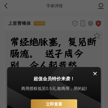
字体详情
上首青锋体
商
零售字体
常经绝脉塞，复见断
肠流。 送子成今
别，令人起昔愁。
陇云晴半雨，边草夏
超值会员特价来袭！
先秋。 万里长城
商用授权低至0.5元,敢商用，用的起!
寄，无贻汉国忧。
立即查看