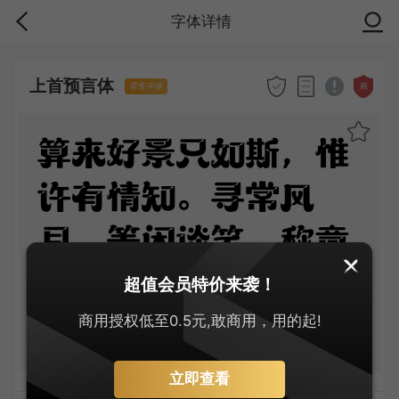
字体详情
上首预言体
商
零售字体
算来好景只如斯，惟
许有情知。寻常风
月，等闲谈笑，称意
即相宜。十年青鸟音
超值会员特价来袭！
尘断，往事不胜思。
商用授权低至0.5元,敢商用，用的起!
立即查看