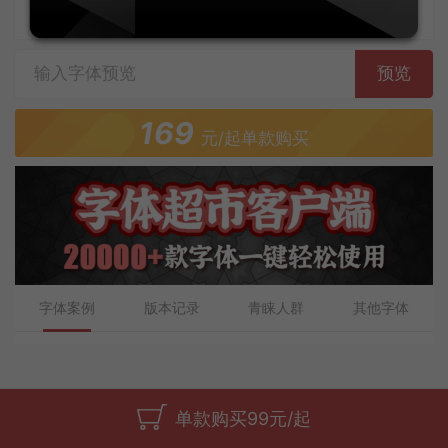
字体上传者：上首字库
预览
169
元/起单款购买
字体案例
版本记录
青睐人群
其他字体
单款购买99元/起