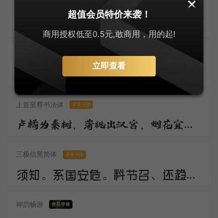
默陌风雨欣游体
零售字体
超值会员特价来袭！
归鸿声断残云碧，背窗雪落炉烟直。烛底凤钗明，钗头人胜轻。 角声催晓漏，曙色回牛斗。春意看花难，西风留旧寒。
商用授权低至0.5元,敢商用，用的起!
刀锋楷书
立即查看
佳期。谁料久参差。愁绪暗萦丝。想应妙舞清歌罢，又还对、秋色嗟咨。惟有画楼，当时明月，两处照相思。
上首至尊书法体
零售字体
卢橘为秦树，蒲桃出汉宫。烟花宜落日，丝管醉春风。笛奏龙吟水，箫鸣凤下空。君王多乐事，还与万方同。
三极信黑简体
零售字体
须知。系国安危。料节召、还趋浴凤池。且代工施化，持钧播泽，置盂天下，此外何思。素卷书名，赤松游道，飙驭云軿仙可期。湖山美，有啼猿唳鹤，相望东归。
神韵畅游