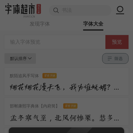
发现字体
字体大全
预览
默认排序
筛选
默陌追风手写体
零售字体
烟花烟花漫天飞，我为谁妩媚？不过是醉眼看花，花也醉。流沙流沙漫天飞，我为谁憔悴？不过是缘来缘散，缘如水。
邯郸康熙字典体【内府简】
零售字体
孟冬寒气至，北风何惨栗。愁多知夜长，仰观众星列。三五明月满，四五蟾兔缺。客从远方来，遗我一书札。上言长相思，下言久离别。置书怀袖中，三岁字不灭。一心抱区区，惧君不识察。