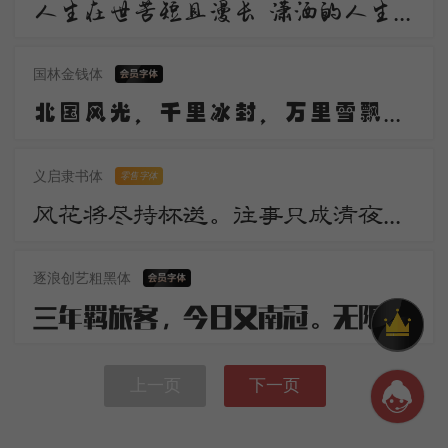
人生在世苦短且漫长 潇洒的人生谁不倾情羡慕 潇洒 是一道醉人的风景 宛若美丽的音符自然流动 是人生内在气质的飘逸
国林金钱体
北国风光，千里冰封，万里雪飘。望长城内外，惟余莽莽；大河上下，顿失滔滔。山舞银蛇，原驰蜡象，欲与天公试比高。
义启隶书体
零售字体
风花将尽持杯送。往事只成清夜梦。莫更登楼。坐想行思已是愁。
逐浪创艺粗黑体
三年羁旅客，今日又南冠。无限河山泪，谁言天地宽。已知泉路近，欲别故乡难。毅魄归来日，灵旗空际看。
上一页
下一页