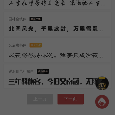
人生在世苦短且漫长 潇洒的人生谁不倾情羡慕 潇洒 是一道醉人的风景 宛若美丽的音符自然流动 是人生内在气质的飘逸
国林金钱体
北国风光，千里冰封，万里雪飘。望长城内外，惟余莽莽；大河上下，顿失滔滔。山舞银蛇，原驰蜡象，欲与天公试比高。
义启隶书体
零售字体
风花将尽持杯送。往事只成清夜梦。莫更登楼。坐想行思已是愁。
逐浪创艺粗黑体
三年羁旅客，今日又南冠。无限河山泪，谁言天地宽。已知泉路近，欲别故乡难。毅魄归来日，灵旗空际看。
上一页
下一页