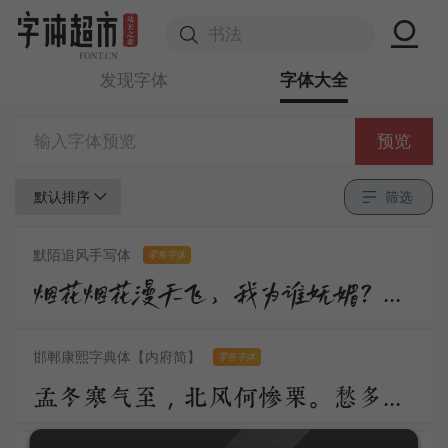
发现字体
字体大全
预览
默认排序
筛选
默陌追风手写体
零售字体
烟花烟花漫天飞，我为谁妩媚？不过是醉眼看花，花也醉。流沙流沙漫天飞，我为谁憔悴？不过是缘来缘散，缘如水。
邯郸康熙字典体【内府简】
零售字体
孟冬寒气至，北风何惨栗。愁多知夜长，仰观众星列。三五明月满，四五蟾兔缺。客从远方来，遗我一书札。上言长相思，下言久离别。置书怀袖中，三岁字不灭。一心抱区区，惧君不识察。