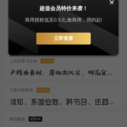
默陌风雨欣游体
零售字体
超值会员特价来袭！
归鸿声断残云碧，背窗雪落炉烟直。烛底凤钗明，钗头人胜轻。 角声催晓漏，曙色回牛斗。春意看花难，西风留旧寒。
商用授权低至0.5元,敢商用，用的起!
刀锋楷书
立即查看
佳期。谁料久参差。愁绪暗萦丝。想应妙舞清歌罢，又还对、秋色嗟咨。惟有画楼，当时明月，两处照相思。
上首至尊书法体
零售字体
卢橘为秦树，蒲桃出汉宫。烟花宜落日，丝管醉春风。笛奏龙吟水，箫鸣凤下空。君王多乐事，还与万方同。
三极信黑简体
零售字体
须知。系国安危。料节召、还趋浴凤池。且代工施化，持钧播泽，置盂天下，此外何思。素卷书名，赤松游道，飙驭云軿仙可期。湖山美，有啼猿唳鹤，相望东归。
神韵畅游