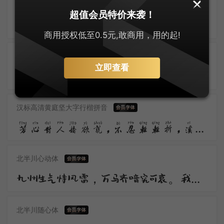
上首哆啦手写体
零售字体
超值会员特价来袭！
疏影微香，下有幽人昼梦长。湖风清软，双鹊飞来争噪晚。翠飐红轻，时下凌霄百尺英。
商用授权低至0.5元,敢商用，用的起!
汉标高清颜真卿古楷体拼音
立即查看
中有话绸缪，灯火帘钩。是仙是幻是温柔。独自凄凉还自遣，自制离愁。
汉标高清黄庭坚大字行楷拼音
芳心对人娇欲说，不忍轻轻折，溪桥淡淡烟，茅舍澄澄月，包藏几多春意也。
北半川心动体
九州生气恃风雷，万马齐喑究可哀。我劝天公重抖擞，不拘一格降人才。
北半川随心体