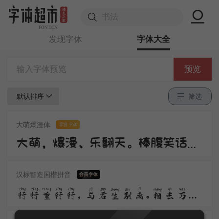
发现字体
字体大全
预览
默认排序
筛选
大萌爆漫体
零售字体
大萌，爆漫、乐翻天。棒腹笑话连篇传，角色跃然纸上现、搞笑情节不重演。
汉标智造国楷拼音
行行重行行，与君生别离。相去万余里，各在天一涯。道路阻且长，会面安可知，胡马依北风，越鸟巢南枝