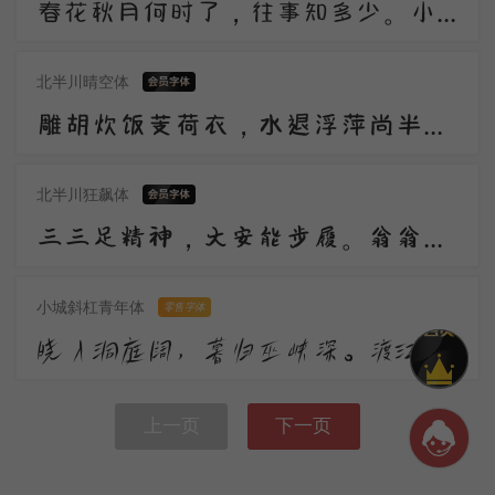
春花秋月何时了，往事知多少。小楼昨夜又东风，故国不堪回首月明中。雕栏玉砌应犹在，只是朱颜改。问君能有几多愁，恰似一江春水向东流。
北半川晴空体
雕胡炊饭芰荷衣，水退浮萍尚半扉。莫为风波羡平地，人间处处是危机。
北半川狂飙体
三三足精神，大安能步履。翁翁虽旧识，伎俩非昔比。
小城斜杠青年体
零售字体
晓入洞庭阔，暮归巫峡深。渡江随鸟影，拥树隔猿吟。莫隐高唐去，枯苗待作霖。
上一页
下一页