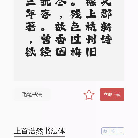
。
袖
中
吴
郡
新
诗
本
，
襟
上
杭
州
旧
酒
痕
。
残
色
过
梅
看
向
尽
，
故
香
因
洗
嗅
犹
存
。
曾
经
烂
熳
三
年
著
，
欲
弃
空
箱
似
少
恩
毛笔书法
立即下载
上首浩然书法体
数
符
...