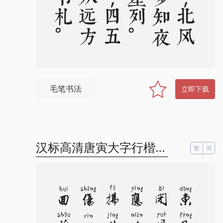
毛笔书法
立即下载
汉标高清唐寅大字行楷拼音
繁
简