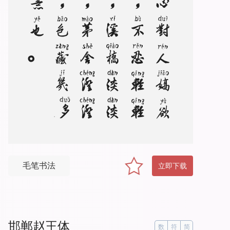
。
芳
心
对
人
娇
欲
说
，
不
忍
轻
轻
折
，
溪
桥
淡
淡
烟
，
茅
舍
澄
澄
月
，
包
藏
几
多
春
意
也
毛笔书法
立即下载
邯郸赵王体
数
符
简