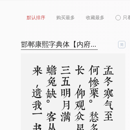
默认排序
购买最多
收藏最多
只
邯郸康熙字典体【内府简】
简
孟
冬
寒
气
至
，
北
风
何
惨
栗
。
愁
多
知
夜
长
，
仰
观
众
星
列
。
三
五
明
月
满
，
四
五
蟾
兔
缺
。
客
从
远
方
来
，
遗
我
一
书
札
。
上
言
长
相
思
，
下
言
久
离
别
。
置
书
怀
袖
中
，
三
岁
字
不
灭
。
一
心
抱
区
区
，
惧
君
不
识
察