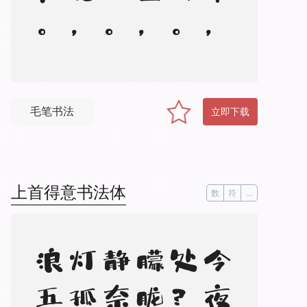
毛笔书法
立即下载
上首得意书法体
数
符
...