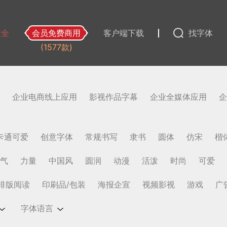
大全
会员免费商用
客户端下载
找字体
(1577款)
企业电商线上应用
影视作品字幕
企业全媒体应用
企
卡通可爱
创意字体
常规书写
隶书
圆体
仿宋
楷
气
力量
中国风
圆润
动漫
活泼
时尚
可爱
排版阅读
印刷品/包装
海报企宣
视频影视
游戏
广
字体语言