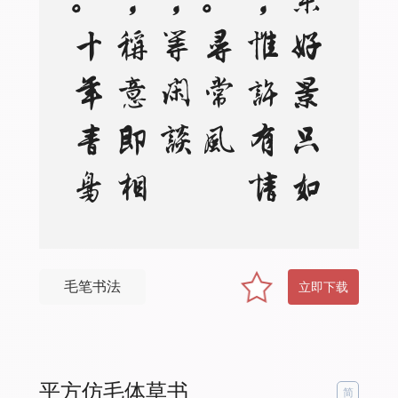
。
算
来
好
景
只
如
斯
，
惟
许
有
情
知
。
寻
常
风
月
，
等
闲
谈
笑
，
称
意
即
相
宜
。
十
年
青
鸟
音
尘
断
，
往
事
不
胜
思
毛笔书法
立即下载
平方仿毛体草书
简