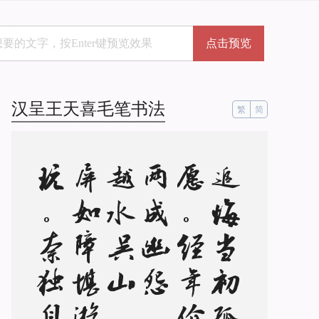
点击预览
汉呈王天喜毛笔书法
繁
简
追
悔
当
初
孤
深
愿
。
经
年
价
、
两
成
幽
怨
。
任
越
水
吴
山
，
似
屏
如
障
堪
游
玩
。
奈
独
自
、
慵
抬
眼
。
赏
烟
花
，
听
弦
管
。
图
欢
笑
、
转
加
肠
断
。
更
时
展
丹
青
，
强
拈
书
信
频
频
看
。
又
争
似
、
亲
相
见