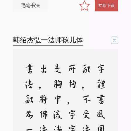
毛笔书法
立即下载
韩绍杰弘一法师孩儿体
繁
。
字
体
书
风
圆
融
，
不
受
法
度
所
拘
，
字
字
皆
是
胸
中
流
淌
而
出
，
将
佛
法
与
书
法
融
为
一
炉
。