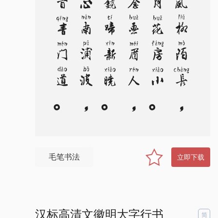
。
东
风
柳
陌
长
，
闭
月
花
房
小
。
应
念
画
眉
人
，
拂
镜
啼
新
晓
。
伤
心
南
浦
波
，
回
首
青
门
道
。
记
得
绿
罗
裙
，
处
处
怜
芳
草
毛笔书法
立即下载
汉标高清文徽明大字行书
简