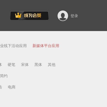
登录
业线下活动应用
新媒体平台应用
体
硬笔
宋体
黑体
其他
简约
告
电商