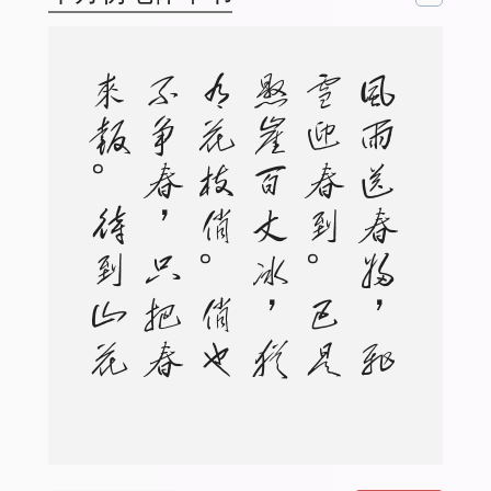
。
风
雨
送
春
归
，
飞
雪
迎
春
到
。
已
是
悬
崖
百
丈
冰
，
犹
有
花
枝
俏
。
俏
也
不
争
春
，
只
把
春
来
报
。
待
到
山
花
烂
漫
时
，
她
在
丛
中
笑