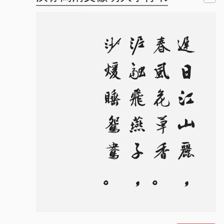
。
迟
日
江
山
丽
，
春
风
花
草
香
。
泥
融
飞
燕
子
，
沙
暖
睡
鸳
鸯