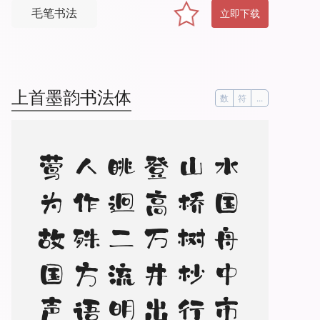
毛笔书法
立即下载
上首墨韵书法体
数
符
...
水
国
舟
中
市
，
山
桥
树
杪
行
。
登
高
万
井
出
，
眺
迥
二
流
明
。
人
作
殊
方
语
，
莺
为
故
国
声
。
赖
多
山
水
趣
，
稍
解
别
离
情