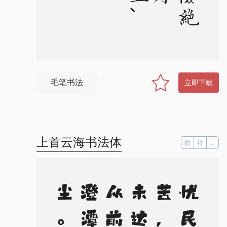
毛笔书法
立即下载
上首云海书法体
数
符
...