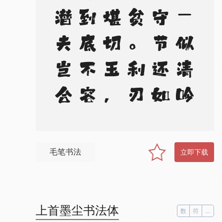
。
忧
民
一
似
清
吟
苦
，
守
节
还
如
未
达
贫
。
利
刃
从
前
堪
切
玉
，
澄
潭
到
底
不
容
尘
。
潜
夫
岂
合
干
旌
旆
，
甘
棹
渔
舟
下
钓
纶
毛笔书法
立即下载
上首墨尘书法体
数
符
...