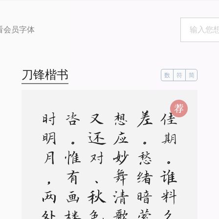
看会员字体
刀锋楷书
数
符
简
。
。
佳
期
。
谁
料
久
参
差
。
愁
绪
暗
萦
丝
。
想
应
妙
舞
清
歌
罢
，
又
还
对
、
秋
色
嗟
咨
。
惟
有
画
楼
，
当
时
明
月
，
两
处
照
相
思