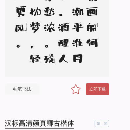
。
今
夜
画
船
何
处
？
潮
平
淮
月
朦
胧
。
酒
醒
人
静
奈
愁
浓
。
残
灯
孤
枕
梦
，
轻
浪
五
更
风
毛笔书法
立即下载
汉标高清颜真卿古楷体
繁
简