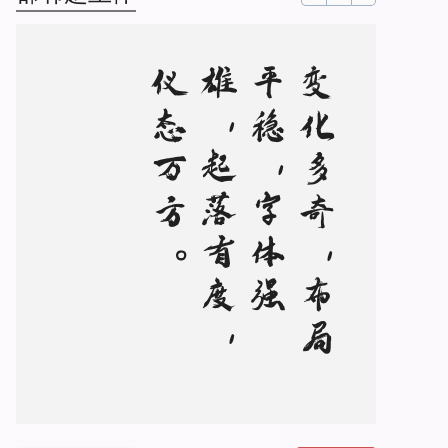
。
变
化
多
奇
，
布
局
平
稳
，
字
体
强
雄
，
起
落
有
度
，
仪
态
万
方