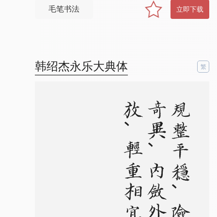
毛笔书法
立即下载
韩绍杰永乐大典体
繁
、
规
整
平
稳
、
险
绝
奇
异
、
内
敛
外
放
、
轻
重
相
宜