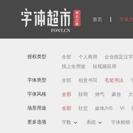
首页
字体
授权类型
全部
个人商用
企业指定汉字
线上全用途
短视频应用
字体类型
全部
创意书写
毛笔书法
字体风格
全部
软萌
帅气
豪放
大
场景用途
全部
社交
媒体/H5
VI
更多选项
字数
系统
字体粗细