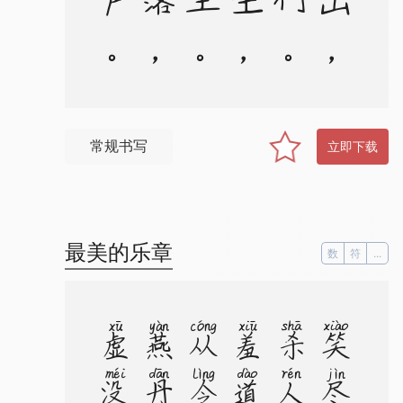
常规书写
立即下载
最美的乐章
数
符
...
。