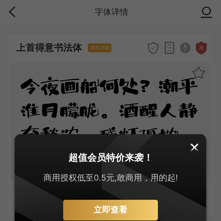
字体详情
上首得意书法体
商
零售字体
今夜画船何处？潮平
淮月朦胧。酒醒人静
奈愁浓。残灯孤枕
梦，轻浪五更风。
超值会员特价来袭！
商用授权低至0.5元,敢商用，用的起!
字体上传者：上首字库
立即查看