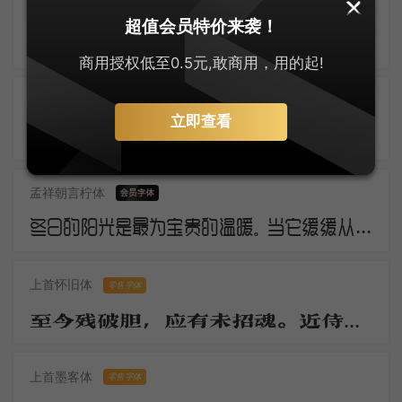
逐浪创艺粗黑体
超值会员特价来袭！
三年羁旅客，今日又南冠。无限河山泪，谁言天地宽。已知泉路近，欲别故乡难。毅魄归来日，灵旗空际看。
商用授权低至0.5元,敢商用，用的起!
几何极简圆体
零售字体
立即查看
断云残雨。洒微凉、生轩户。动清籁、萧萧庭树。银河浓淡，华星明灭，轻云时度。莎阶寂静无睹。幽蛩切切秋吟苦。疏篁一径，流萤几点，飞来又去。
孟祥朝言柠体
冬日的阳光是最为宝贵的温暖。当它缓缓从地平线上冒出，万物仿佛都被唤醒了。虽然空气仍然寒冷，但是阳光的温暖让人们感觉到了春天的气息。这是冬日的独特之处，冷冽而温暖，让人欲罢不能。
上首怀旧体
零售字体
至今残破胆，应有未招魂。近侍归京邑，移官岂至尊。无才日衰老，驻马望千门。
上首墨客体
零售字体