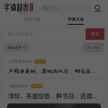
发现字体
字体大全
预览
默认排序
筛选
上首至尊书法体
零售字体
卢橘为秦树，蒲桃出汉宫。烟花宜落日，丝管醉春风。笛奏龙吟水，箫鸣凤下空。君王多乐事，还与万方同。
三极信黑简体
零售字体
须知。系国安危。料节召、还趋浴凤池。且代工施化，持钧播泽，置盂天下，此外何思。素卷书名，赤松游道，飙驭云軿仙可期。湖山美，有啼猿唳鹤，相望东归。