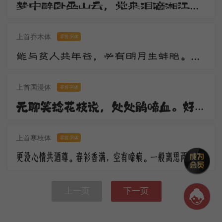
梦中醉卧巫山云，觉来泪滴湘江水。湘江两岸花木深，美人不见愁人心。含愁更奏绿绮琴，调高弦绝无知音。
上首乔木体
零售字体
能与贫人共年谷，必有明月生蚌胎。山随宴坐图画出，水作夜窗风雨来。观水观山皆得妙，更将何物污灵台。
上首国漫体
零售字体
无聊笑捻花枝说，处处鹃啼血。好花须映好楼台，休傍秦关蜀栈战场开。倚楼极目深愁绪，更对东风语。
上首寒枝体
零售字体
更没心情共酒尊。春衫香满，空有啼痕。一般离思两销魂，马上黄昏，楼上黄昏。
上一页
下一页