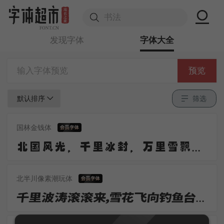
发现字体
字体大全
预览
默认排序
筛选
国林金钱体
北国风光，千里冰封，万里雪飘。望长城内外，惟余莽莽；大河上下，顿失滔滔。山舞银蛇，原驰蜡象，欲与天公试比高。
北半川像素潮玩体
千里波涛滚滚来，雪花飞向钓鱼台。人山纷赞阵容阔，铁马从容杀敌回。