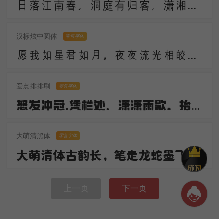
日落江南春，洞庭有归客，潇湘逢故人。故人何不返，春华复应晚。
汉标炫中圆体
零售字体
愿我如星君如月，夜夜流光相皎洁。以星月为喻，表达了诗人对美好情感的向往与追求。
爱点排排刷
零售字体
怒发冲冠,凭栏处、潇潇雨歇。抬望眼,仰天长啸,壮怀激烈。三十功名尘与土,八千里路云和月。莫等闲,白了少年头,空悲切!
大萌清黑体
零售字体
大萌清体古韵长，笔走龙蛇墨飞扬。清朝遗风存笔意，民国新韵入篇章。今朝盛世才情显，书尽山河绘锦光。且看传承兴雅艺，千秋文脉韵流芳 。
上一页
下一页