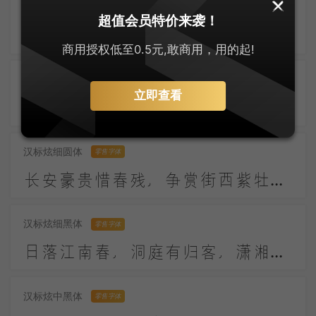
汉标炫粗黑体
零售字体
超值会员特价来袭！
西风吹老洞庭波，一夜湘君白发多。 醉后不知天在水，满船清梦压星河。
商用授权低至0.5元,敢商用，用的起!
汉标炫粗圆体
零售字体
立即查看
盛气光引炉烟，素草寒生玉佩。应是天仙狂醉，乱把白云揉碎。
汉标炫细圆体
零售字体
长安豪贵惜春残，争赏街西紫牡丹。别有玉盘承露冷，无人起就月中看。
汉标炫细黑体
零售字体
日落江南春，洞庭有归客，潇湘逢故人。故人何不返，春华复应晚。
汉标炫中黑体
零售字体