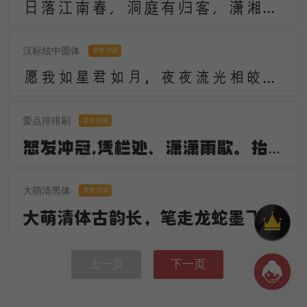
日落江南春，洞庭有归客，潇湘逢故人。故人何不返，春华复应晚。
汉标炫中圆体
零售字体
愿我如星君如月，夜夜流光相皎洁。以星月为喻，表达了诗人对美好情感的向往与追求。
爱点排排刷
零售字体
怒发冲冠,凭栏处、潇潇雨歇。抬望眼,仰天长啸,壮怀激烈。三十功名尘与土,八千里路云和月。莫等闲,白了少年头,空悲切!
大萌清黑体
零售字体
大萌清体古韵长，笔走龙蛇墨飞扬。清朝遗风存笔意，民国新韵入篇章。今朝盛世才情显，书尽山河绘锦光。且看传承兴雅艺，千秋文脉韵流芳 。
上一页
下一页