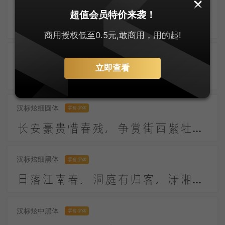
汉标炫粗黑体
零售字体
超值会员特价来袭！
西风吹老洞庭波，一夜湘君白发多。 醉后不知天在水，满船清梦压星河。
商用授权低至0.5元,敢商用，用的起!
汉标炫粗圆体
零售字体
立即查看
盛气光引炉烟，素草寒生玉佩。应是天仙狂醉，乱把白云揉碎。
汉标炫细圆体
零售字体
长安豪贵惜春残，争赏街西紫牡丹。别有玉盘承露冷，无人起就月中看。
汉标炫细黑体
零售字体
日落江南春，洞庭有归客，潇湘逢故人。故人何不返，春华复应晚。
汉标炫中黑体
零售字体