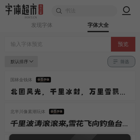
发现字体
字体大全
预览
默认排序
筛选
国林金钱体
北国风光，千里冰封，万里雪飘。望长城内外，惟余莽莽；大河上下，顿失滔滔。山舞银蛇，原驰蜡象，欲与天公试比高。
北半川像素潮玩体
千里波涛滚滚来，雪花飞向钓鱼台。人山纷赞阵容阔，铁马从容杀敌回。