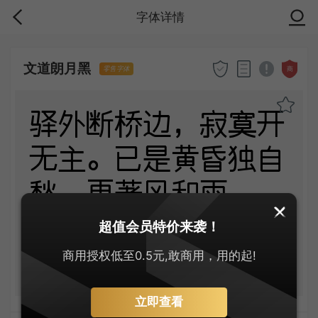
字体详情
文道朗月黑
商
零售字体
驿外断桥边，寂寞开
无主。已是黄昏独自
愁，更著风和雨。
无意苦争春，一任群
超值会员特价来袭！
芳妒。
商用授权低至0.5元,敢商用，用的起!
立即查看