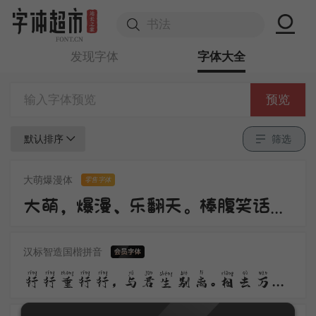
发现字体
字体大全
预览
默认排序
筛选
大萌爆漫体
零售字体
大萌，爆漫、乐翻天。棒腹笑话连篇传，角色跃然纸上现、搞笑情节不重演。
汉标智造国楷拼音
行行重行行，与君生别离。相去万余里，各在天一涯。道路阻且长，会面安可知，胡马依北风，越鸟巢南枝