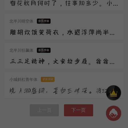
春花秋月何时了，往事知多少。小楼昨夜又东风，故国不堪回首月明中。雕栏玉砌应犹在，只是朱颜改。问君能有几多愁，恰似一江春水向东流。
北半川晴空体
雕胡炊饭芰荷衣，水退浮萍尚半扉。莫为风波羡平地，人间处处是危机。
北半川狂飙体
三三足精神，大安能步履。翁翁虽旧识，伎俩非昔比。
小城斜杠青年体
零售字体
晓入洞庭阔，暮归巫峡深。渡江随鸟影，拥树隔猿吟。莫隐高唐去，枯苗待作霖。
上一页
下一页