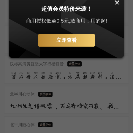
上首哆啦手写体
零售字体
超值会员特价来袭！
疏影微香，下有幽人昼梦长。湖风清软，双鹊飞来争噪晚。翠飐红轻，时下凌霄百尺英。
商用授权低至0.5元,敢商用，用的起!
汉标高清颜真卿古楷体拼音
立即查看
中有话绸缪，灯火帘钩。是仙是幻是温柔。独自凄凉还自遣，自制离愁。
汉标高清黄庭坚大字行楷拼音
芳心对人娇欲说，不忍轻轻折，溪桥淡淡烟，茅舍澄澄月，包藏几多春意也。
北半川心动体
九州生气恃风雷，万马齐喑究可哀。我劝天公重抖擞，不拘一格降人才。
北半川随心体