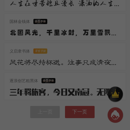
人生在世苦短且漫长 潇洒的人生谁不倾情羡慕 潇洒 是一道醉人的风景 宛若美丽的音符自然流动 是人生内在气质的飘逸
国林金钱体
北国风光，千里冰封，万里雪飘。望长城内外，惟余莽莽；大河上下，顿失滔滔。山舞银蛇，原驰蜡象，欲与天公试比高。
义启隶书体
零售字体
风花将尽持杯送。往事只成清夜梦。莫更登楼。坐想行思已是愁。
逐浪创艺粗黑体
三年羁旅客，今日又南冠。无限河山泪，谁言天地宽。已知泉路近，欲别故乡难。毅魄归来日，灵旗空际看。
上一页
下一页