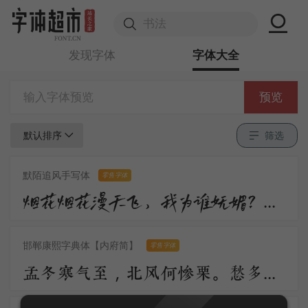
发现字体
字体大全
预览
默认排序
筛选
默陌追风手写体
零售字体
烟花烟花漫天飞，我为谁妩媚？不过是醉眼看花，花也醉。流沙流沙漫天飞，我为谁憔悴？不过是缘来缘散，缘如水。
邯郸康熙字典体【内府简】
零售字体
孟冬寒气至，北风何惨栗。愁多知夜长，仰观众星列。三五明月满，四五蟾兔缺。客从远方来，遗我一书札。上言长相思，下言久离别。置书怀袖中，三岁字不灭。一心抱区区，惧君不识察。