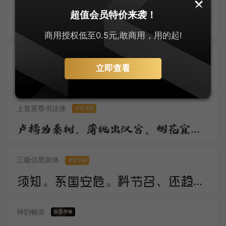
默陌风雨欣游体
零售字体
超值会员特价来袭！
归鸿声断残云碧，背窗雪落炉烟直。烛底凤钗明，钗头人胜轻。 角声催晓漏，曙色回牛斗。春意看花难，西风留旧寒。
商用授权低至0.5元,敢商用，用的起!
刀锋楷书
立即查看
佳期。谁料久参差。愁绪暗萦丝。想应妙舞清歌罢，又还对、秋色嗟咨。惟有画楼，当时明月，两处照相思。
上首至尊书法体
零售字体
卢橘为秦树，蒲桃出汉宫。烟花宜落日，丝管醉春风。笛奏龙吟水，箫鸣凤下空。君王多乐事，还与万方同。
三极信黑简体
零售字体
须知。系国安危。料节召、还趋浴凤池。且代工施化，持钧播泽，置盂天下，此外何思。素卷书名，赤松游道，飙驭云軿仙可期。湖山美，有啼猿唳鹤，相望东归。
神韵畅游