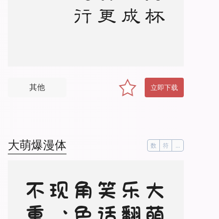
其他
立即下载
大萌爆漫体
数
符
...