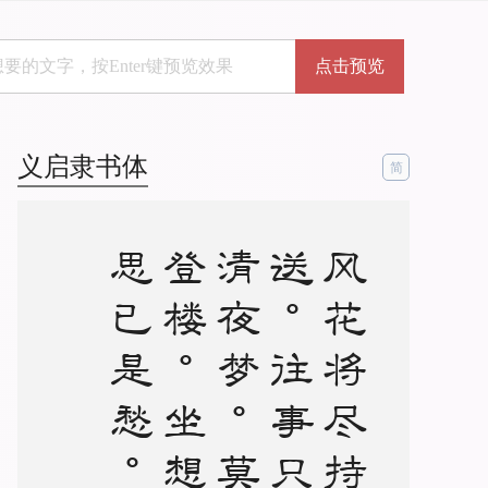
点击预览
义启隶书体
简
。
风
花
将
尽
持
杯
送
。
往
事
只
成
清
夜
梦
。
莫
更
登
楼
。
坐
想
行
思
已
是
愁