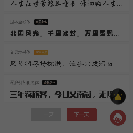
人生在世苦短且漫长 潇洒的人生谁不倾情羡慕 潇洒 是一道醉人的风景 宛若美丽的音符自然流动 是人生内在气质的飘逸
国林金钱体
北国风光，千里冰封，万里雪飘。望长城内外，惟余莽莽；大河上下，顿失滔滔。山舞银蛇，原驰蜡象，欲与天公试比高。
义启隶书体
零售字体
风花将尽持杯送。往事只成清夜梦。莫更登楼。坐想行思已是愁。
逐浪创艺粗黑体
三年羁旅客，今日又南冠。无限河山泪，谁言天地宽。已知泉路近，欲别故乡难。毅魄归来日，灵旗空际看。
上一页
下一页