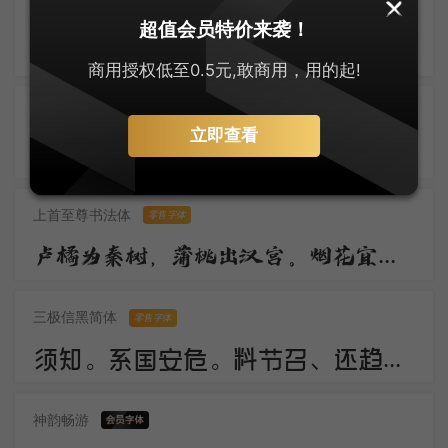
默陌风雨欣游体
零售字体
超值会员特价来袭！
归鸿声断残云碧，背窗雪落炉烟直。烛底凤钗明，钗头人胜轻。 角声催晓漏，曙色回牛斗。春意看花难，西风留旧寒。
商用授权低至0.5元,敢商用，用的起!
刀锋楷书
立即查看
佳期。谁料久参差。愁绪暗萦丝。想应妙舞清歌罢，又还对、秋色嗟咨。惟有画楼，当时明月，两处照相思。
上首至尊书法体
零售字体
卢橘为秦树，蒲桃出汉宫。烟花宜落日，丝管醉春风。笛奏龙吟水，箫鸣凤下空。君王多乐事，还与万方同。
三极信黑简体
零售字体
须知。系国安危。料节召、还趋浴凤池。且代工施化，持钧播泽，置盂天下，此外何思。素卷书名，赤松游道，飙驭云軿仙可期。湖山美，有啼猿唳鹤，相望东归。
神韵畅游