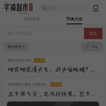
发现字体
字体大全
预览
默认排序
筛选
默陌追风手写体
零售字体
烟花烟花漫天飞，我为谁妩媚？不过是醉眼看花，花也醉。流沙流沙漫天飞，我为谁憔悴？不过是缘来缘散，缘如水。
邯郸康熙字典体【内府简】
零售字体
孟冬寒气至，北风何惨栗。愁多知夜长，仰观众星列。三五明月满，四五蟾兔缺。客从远方来，遗我一书札。上言长相思，下言久离别。置书怀袖中，三岁字不灭。一心抱区区，惧君不识察。