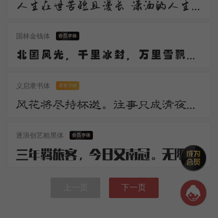
人生在世苦短且漫长 潇洒的人生谁不倾情羡慕 潇洒 是一道醉人的风景 宛若美丽的音符自然流动 是人生内在气质的飘逸
国林金钱体
北国风光，千里冰封，万里雪飘。望长城内外，惟余莽莽；大河上下，顿失滔滔。山舞银蛇，原驰蜡象，欲与天公试比高。
义启隶书体
零售字体
风花将尽持杯送。往事只成清夜梦。莫更登楼。坐想行思已是愁。
逐浪创艺粗黑体
三年羁旅客，今日又南冠。无限河山泪，谁言天地宽。已知泉路近，欲别故乡难。毅魄归来日，灵旗空际看。
上一页
下一页