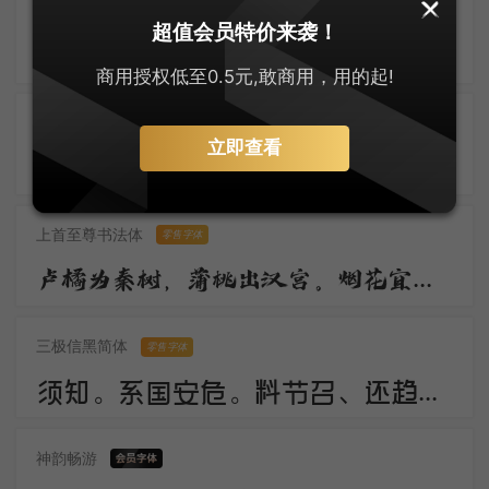
默陌风雨欣游体
零售字体
超值会员特价来袭！
归鸿声断残云碧，背窗雪落炉烟直。烛底凤钗明，钗头人胜轻。 角声催晓漏，曙色回牛斗。春意看花难，西风留旧寒。
商用授权低至0.5元,敢商用，用的起!
刀锋楷书
立即查看
佳期。谁料久参差。愁绪暗萦丝。想应妙舞清歌罢，又还对、秋色嗟咨。惟有画楼，当时明月，两处照相思。
上首至尊书法体
零售字体
卢橘为秦树，蒲桃出汉宫。烟花宜落日，丝管醉春风。笛奏龙吟水，箫鸣凤下空。君王多乐事，还与万方同。
三极信黑简体
零售字体
须知。系国安危。料节召、还趋浴凤池。且代工施化，持钧播泽，置盂天下，此外何思。素卷书名，赤松游道，飙驭云軿仙可期。湖山美，有啼猿唳鹤，相望东归。
神韵畅游