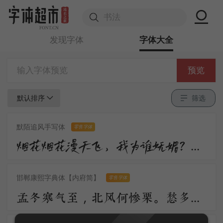
发现字体
字体大全
预览
默认排序
筛选
默陌追风手写体
零售字体
烟花烟花漫天飞，我为谁妩媚？不过是醉眼看花，花也醉。流沙流沙漫天飞，我为谁憔悴？不过是缘来缘散，缘如水。
邯郸康熙字典体【内府简】
零售字体
孟冬寒气至，北风何惨栗。愁多知夜长，仰观众星列。三五明月满，四五蟾兔缺。客从远方来，遗我一书札。上言长相思，下言久离别。置书怀袖中，三岁字不灭。一心抱区区，惧君不识察。