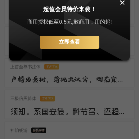
默陌风雨欣游体
零售字体
超值会员特价来袭！
归鸿声断残云碧，背窗雪落炉烟直。烛底凤钗明，钗头人胜轻。 角声催晓漏，曙色回牛斗。春意看花难，西风留旧寒。
商用授权低至0.5元,敢商用，用的起!
刀锋楷书
立即查看
佳期。谁料久参差。愁绪暗萦丝。想应妙舞清歌罢，又还对、秋色嗟咨。惟有画楼，当时明月，两处照相思。
上首至尊书法体
零售字体
卢橘为秦树，蒲桃出汉宫。烟花宜落日，丝管醉春风。笛奏龙吟水，箫鸣凤下空。君王多乐事，还与万方同。
三极信黑简体
零售字体
须知。系国安危。料节召、还趋浴凤池。且代工施化，持钧播泽，置盂天下，此外何思。素卷书名，赤松游道，飙驭云軿仙可期。湖山美，有啼猿唳鹤，相望东归。
神韵畅游