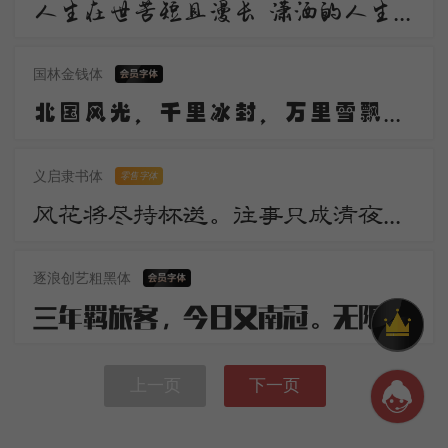
人生在世苦短且漫长 潇洒的人生谁不倾情羡慕 潇洒 是一道醉人的风景 宛若美丽的音符自然流动 是人生内在气质的飘逸
国林金钱体
北国风光，千里冰封，万里雪飘。望长城内外，惟余莽莽；大河上下，顿失滔滔。山舞银蛇，原驰蜡象，欲与天公试比高。
义启隶书体
零售字体
风花将尽持杯送。往事只成清夜梦。莫更登楼。坐想行思已是愁。
逐浪创艺粗黑体
三年羁旅客，今日又南冠。无限河山泪，谁言天地宽。已知泉路近，欲别故乡难。毅魄归来日，灵旗空际看。
上一页
下一页