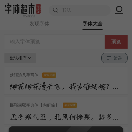
发现字体
字体大全
预览
默认排序
筛选
默陌追风手写体
零售字体
烟花烟花漫天飞，我为谁妩媚？不过是醉眼看花，花也醉。流沙流沙漫天飞，我为谁憔悴？不过是缘来缘散，缘如水。
邯郸康熙字典体【内府简】
零售字体
孟冬寒气至，北风何惨栗。愁多知夜长，仰观众星列。三五明月满，四五蟾兔缺。客从远方来，遗我一书札。上言长相思，下言久离别。置书怀袖中，三岁字不灭。一心抱区区，惧君不识察。