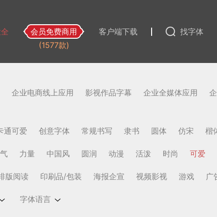
大全
会员免费商用
客户端下载
找字体
(1577款)
企业电商线上应用
影视作品字幕
企业全媒体应用
企
卡通可爱
创意字体
常规书写
隶书
圆体
仿宋
楷
气
力量
中国风
圆润
动漫
活泼
时尚
可爱
排版阅读
印刷品/包装
海报企宣
视频影视
游戏
广
字体语言