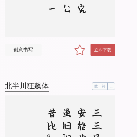
创意书写
立即下载
北半川狂飙体
数
符
...
。