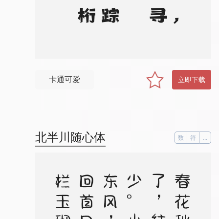
卡通可爱
立即下载
北半川随心体
数
符
...