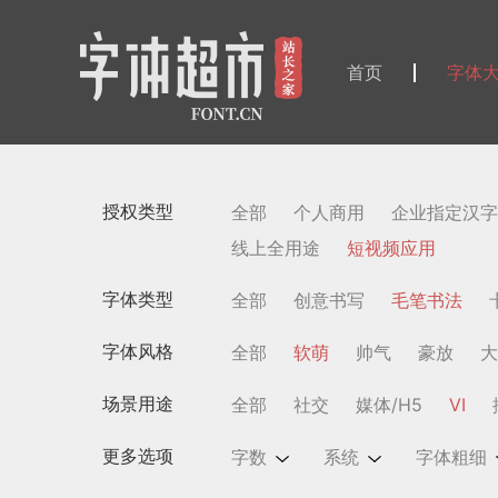
首页
字体
授权类型
全部
个人商用
企业指定汉字
线上全用途
短视频应用
字体类型
全部
创意书写
毛笔书法
字体风格
全部
软萌
帅气
豪放
大
场景用途
全部
社交
媒体/H5
VI
更多选项
字数
系统
字体粗细