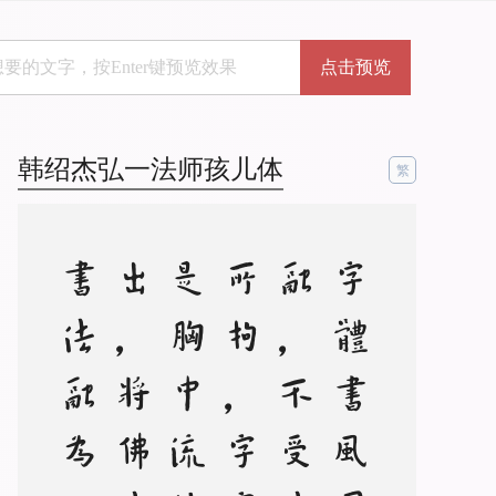
点击预览
韩绍杰弘一法师孩儿体
繁
。
字
体
书
风
圆
融
，
不
受
法
度
所
拘
，
字
字
皆
是
胸
中
流
淌
而
出
，
将
佛
法
与
书
法
融
为
一
炉