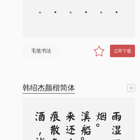
毛笔书法
立即下载
韩绍杰颜楷简体
简