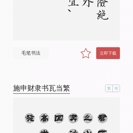
毛笔书法
立即下载
施申财隶书瓦当繁
繁
简