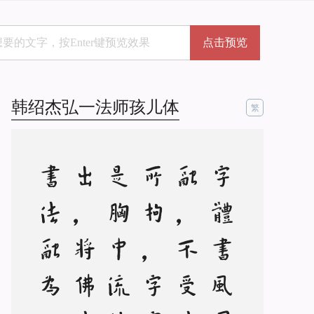
点击预览
韩绍杰弘一法师孩儿体
繁
。
字
体
书
风
圆
融
，
不
受
法
度
所
拘
，
字
字
皆
是
胸
中
流
淌
而
出
，
将
佛
法
与
书
法
融
为
一
炉