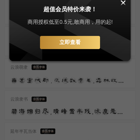
汉标高清尚古隶
超值会员特价来袭！
美人赠我金错刀，何以报之英琼瑶。路远莫致倚逍遥，何为怀忧心烦劳。 我所思兮在桂林，欲往从之湘水深。
商用授权低至0.5元,敢商用，用的起!
汉标独孤隶书
立即查看
秀樾横塘十里香，水花晚色静年芳。胭脂雪瘦熏沉水，翡翠盘高走夜光。山黛远，月波长，暮云秋影蘸潇湘。
云浪萌隶
藉甚宣城郡，风流数贡毛。霜林收鸭脚，春网荐琴高。共理须良守，今年辍省曹。平生割鸡手，聊试发硎刀。
云浪隶书
碧海烟归尽，晴峰雪半残。冰泉悬众壑，云路郁千盘。影落齐燕白，光连天地寒。
延年半瓦当体