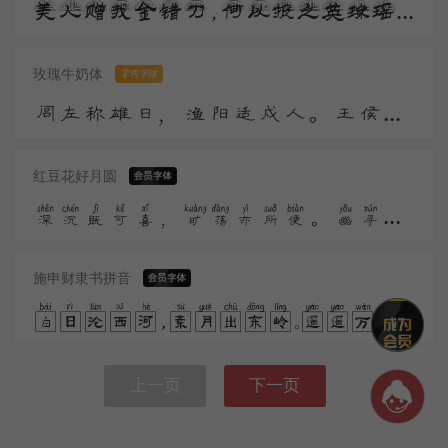
美人赠我金错刀，何以报之英琼瑶。路远莫致倚逍遥，何为怀忧心烦劳。 我所思兮在桂林，欲往从之湘水深。
玫瑰牛奶体
零售字体
闾左称雄日，渔阳适戍人。王侯宁有种？竿木足亡秦。大义呼豪杰，先声仗鬼神。驱除功第一，汉将可谁伦？
红豆花好月圆
深沉既可喜，旷荡亦所便。幽寻未云毕，墟落生晚烟。归来记所历，耿耿清不眠。道人亦未寝，孤灯同夜禅。
施申财隶书拼音
白日沦西河，素月出东岭。遥遥万里晖，荡荡空中景。风来入房户，夜中枕席冷。气变悟时易，不眠知夕永。
上一页
下一页