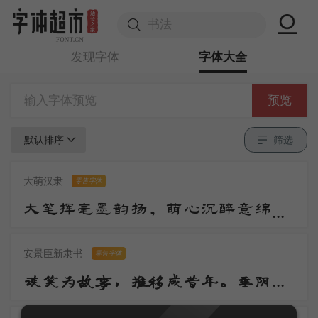
发现字体
字体大全
预览
默认排序
筛选
大萌汉隶
零售字体
大笔挥毫墨韵扬，萌心沉醉意绵长。汉风古韵千秋颂，隶体端庄万世芳。笔走蚕头添逸趣，波挑燕尾绽华光。传承经典情难尽，华夏文明美誉彰。
安景臣新隶书
零售字体
谈笑为故事，推移成昔年。垂阴当覆地，耸干会参天。好作思人树，惭无惠化传。