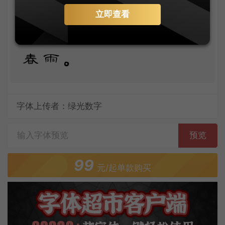
高度，衬托你的威
立即查看
仪。甚至日光，甚至
春雨。
字体上传者：绿光数字
预览
99
元/起单款购买