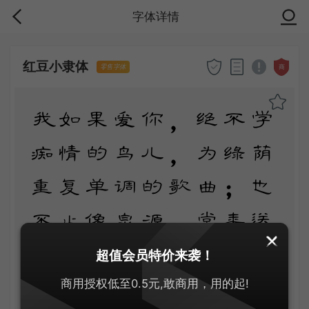
字体详情
红豆小隶体
商
零售字体
我如果爱你，绝不学
痴情的鸟儿，为绿荫
重复单调的歌曲；也
不止像泉源，常年送
来清凉的慰藉；也不
超值会员特价来袭！
止像险峰，增加你的
商用授权低至0.5元,敢商用，用的起!