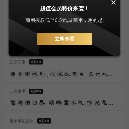
汉标高清尚古隶
超值会员特价来袭！
美人赠我金错刀，何以报之英琼瑶。路远莫致倚逍遥，何为怀忧心烦劳。 我所思兮在桂林，欲往从之湘水深。
商用授权低至0.5元,敢商用，用的起!
汉标独孤隶书
立即查看
秀樾横塘十里香，水花晚色静年芳。胭脂雪瘦熏沉水，翡翠盘高走夜光。山黛远，月波长，暮云秋影蘸潇湘。
云浪萌隶
藉甚宣城郡，风流数贡毛。霜林收鸭脚，春网荐琴高。共理须良守，今年辍省曹。平生割鸡手，聊试发硎刀。
云浪隶书
碧海烟归尽，晴峰雪半残。冰泉悬众壑，云路郁千盘。影落齐燕白，光连天地寒。
延年半瓦当体