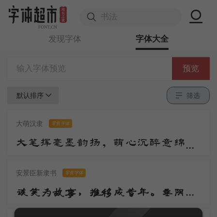
发现字体
字体大全
预览
默认排序
筛选
大萌汉隶
零售字体
大笔挥毫墨韵扬，萌心沉醉意绵长。汉风古韵千秋颂，隶体端庄万世芳。笔走蚕头添逸趣，波挑燕尾绽华光。传承经典情难尽，华夏文明美誉彰。
安景臣新隶书
零售字体
谈笑为故事，推移成昔年。垂阴当覆地，耸干会参天。好作思人树，惭无惠化传。