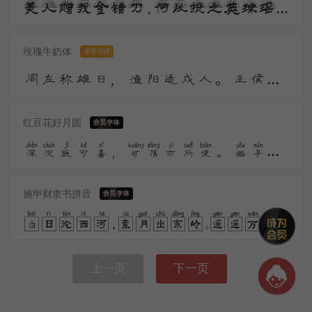
美人赠我金错刀，何以报之英琼瑶。路远莫致倚逍遥，何为怀忧心烦劳。 我所思兮在桂林，欲往从之湘水深。
玫瑰牛奶体
零售字体
闾左称雄日，渔阳适戍人。王侯宁有种？竿木足亡秦。大义呼豪杰，先声仗鬼神。驱除功第一，汉将可谁伦？
红豆花好月圆
深沉既可喜，旷荡亦所便。幽寻未云毕，墟落生晚烟。归来记所历，耿耿清不眠。道人亦未寝，孤灯同夜禅。
施申财隶书拼音
白日沦西河，素月出东岭。遥遥万里晖，荡荡空中景。风来入房户，夜中枕席冷。气变悟时易，不眠知夕永。
上一页
下一页