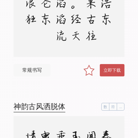
常规书写
立即下载
神韵古风洒脱体
数
符
...