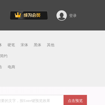
登录
体
硬笔
宋体
黑体
其他
简约
告
电商
点击预览