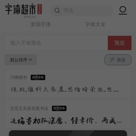
发现字体
字体大全
预览
默认排序
筛选
刀锋楷书
佳期。谁料久参差。愁绪暗萦丝。想应妙舞清歌罢，又还对、秋色嗟咨。惟有画楼，当时明月，两处照相思。
汉呈王天喜毛笔书法
追悔当初孤深愿。经年价、两成幽怨。任越水吴山，似屏如障堪游玩。奈独自、慵抬眼。 赏烟花，听弦管。图欢笑、转加肠断。更时展丹青，强拈书信频频看。又争似、亲相见。