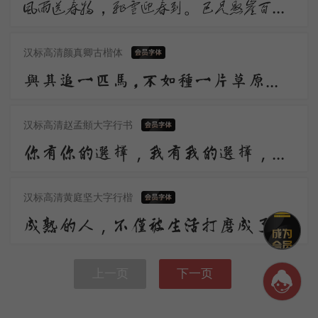
风雨送春归，飞雪迎春到。已是悬崖百丈冰，犹有花枝俏。俏也不争春，只把春来报。待到山花烂漫时，她在丛中笑。
汉标高清颜真卿古楷体
与其追一匹马，不如种一片草原；把时间花在深耕自己上，自有骏马向你奔来
汉标高清赵孟頫大字行书
你有你的选择，我有我的选择，我尊重你的选择
汉标高清黄庭坚大字行楷
成熟的人，不仅被生活打磨成了适合生存的样子，而且对世态炎凉人情冷暖也都具有了免疫力
上一页
下一页