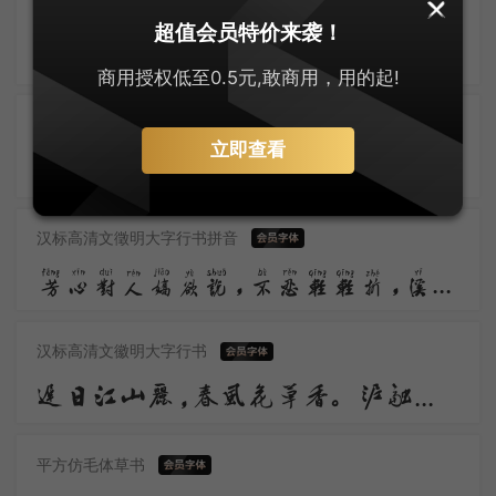
汉标高清唐寅大字行楷拼音
超值会员特价来袭！
东风柳陌长，闭月花房小。应念画眉人，拂镜啼新晓。伤心南浦波，回首青门道。记得绿罗裙，处处怜芳草。
商用授权低至0.5元,敢商用，用的起!
汉标高清唐寅大字行楷
立即查看
算来好景只如斯，惟许有情知。寻常风月，等闲谈笑，称意即相宜。十年青鸟音尘断，往事不胜思。
汉标高清文徵明大字行书拼音
芳心对人娇欲说，不忍轻轻折，溪桥淡淡烟，茅舍澄澄月，包藏几多春意也。
汉标高清文徽明大字行书
迟日江山丽，春风花草香。泥融飞燕子，沙暖睡鸳鸯。
平方仿毛体草书