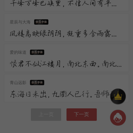
千峰万峰巴峡里，不信人间有平地。渚宫回望水连天，却疑平地元无山。山川相迎复相送，转头变灭都如梦。
星辰与大海
凤楼高映绿阴阴，凝重多含雨露深。 莫谓一枝柔软力，几曾牵破别离心。 馆娃宫畔响廊前，依托吴王养翠烟。
爱的味道
恨君不似江楼月，南北东西。南北东西。只有相随无别离。恨君却似江楼月，暂满还亏。暂满还亏。待得团团是几时。
青山远影
东海日未出，九衢人已行。吾师无事坐，苔藓入门生。 雨过闲花落，风来古木声。天台频说法，石壁欠题名。
上一页
下一页