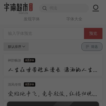
发现字体
字体大全
预览
默认排序
筛选
神韵畅游
人生在世苦短且漫长 潇洒的人生谁不倾情羡慕 潇洒 是一道醉人的风景 宛若美丽的音符自然流动 是人生内在气质的飘逸
清风传情
爱贴地争飞，竞夸轻俊。红楼归晚，看足柳昏花暝。应自栖香正稳。便忘了、天涯芳信。愁损翠黛双蛾，日日画阑独凭。