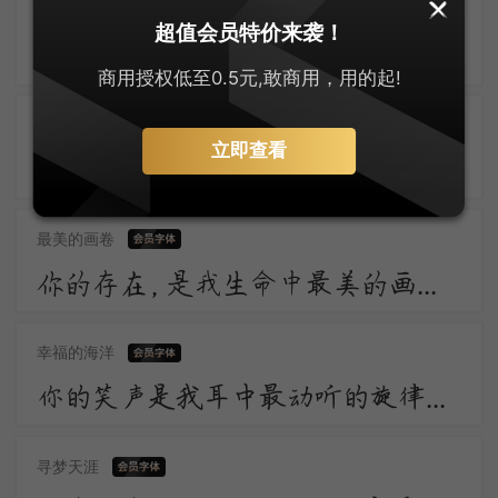
最闪亮的星
超值会员特价来袭！
为我引杯添酒饮，与君把箸击盘歌。诗称国手徒为尔，命压人头不奈何。举眼风光长寂寞，满朝官职独蹉跎。
商用授权低至0.5元,敢商用，用的起!
心动的旋律
立即查看
心如槁木不如多愁善感，迷蒙的醒不如炽热的梦，一口苦水胜过一盏白汤，一场痛哭胜于哀乐两忘。
最美的画卷
你的存在，是我生命中最美的画卷，我愿用一生去欣赏。
幸福的海洋
你的笑声是我耳中最动听的旋律，让我陶醉在幸福的海洋。
寻梦天涯